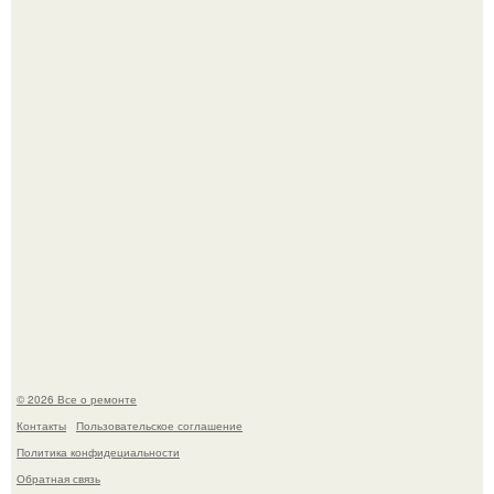
Бывают ошибки, которые обходятся в целое состояние.
История, от которой мороз по коже: корейская модель
настолько увлеклась пластикой, что вколола себе в лицо
кулинарное масло.
© 2026 Все о ремонте
Контакты
Пользовательское соглашение
Политика конфидециальности
Обратная связь