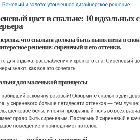
Бежевый и золото: утонченное дизайнерское решение
еневый цвет в спальне: 10 идеальных 
ерьера
верены, что спальня должна быть выполнена в спок
нтересное решение: сиреневый и его оттенки.
то для отдыха, расслабления и крепкого сна. Сиреневый цв
еры знают, как все это сочетать.
пальня для маленькой принцессы
 набивший оскомину розовый! Оформите спальню для девоч
ne, у сиреневого больше пятидесяти оттенков — тем лучш
иль, шелковое белье и почти прозрачный тюль во всех вариа
имеет право быть сиреневым. Пастельный сиреневый в каче
ьшое помещение и приподнимет потолок.
лассика — это белый + сиреневый