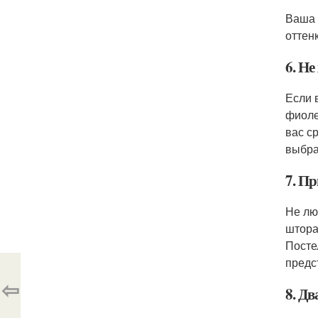
Ваша 
оттен
6. Не
Если 
фиоле
вас с
выбра
7. П
Не лю
штора
Посте
предс
⇦
8. Д