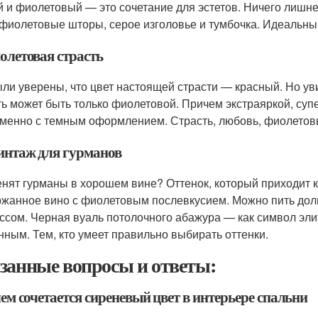
 и фиолетовый — это сочетание для эстетов. Ничего лишне
 фиолетовые шторы, серое изголовье и тумбочка. Идеальны
олетовая страсть
ли уверены, что цвет настоящей страсти — красный. Но ув
ть может быть только фиолетовой. Причем экстраяркой, су
менно с темным оформлением. Страсть, любовь, фиолетов
Винтаж для гурманов
енят гурманы в хорошем вине? Оттенок, который приходит к
жанное вино с фиолетовым послевкусием. Можно пить долг
ссом. Черная вуаль потолочного абажура — как символ элит
нным. Тем, кто умеет правильно выбирать оттенки.
занные вопросы и ответы:
чем сочетается сиреневый цвет в интерьере спальни