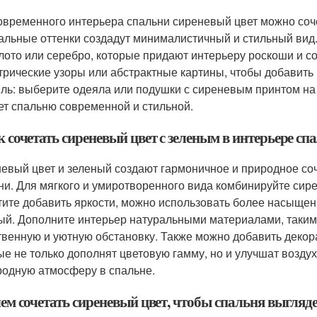
овременного интерьера спальни сиреневый цвет можно соче
альные оттенки создадут минималистичный и стильный вид. 
олото или серебро, которые придают интерьеру роскоши и 
трические узоры или абстрактные картины, чтобы добавить 
иль: выберите одеяла или подушки с сиреневым принтом на
ет спальню современной и стильной.
к сочетать сиреневый цвет с зеленым в интерьере сп
евый цвет и зеленый создают гармоничное и природное соч
ни. Для мягкого и умиротворенного вида комбинируйте си
тите добавить яркости, можно использовать более насыщенн
ый. Дополните интерьер натуральными материалами, такими 
твенную и уютную обстановку. Также можно добавить декор
ые не только дополнят цветовую гамму, но и улучшат воздух
родную атмосферу в спальне.
чем сочетать сиреневый цвет, чтобы спальня выгляд