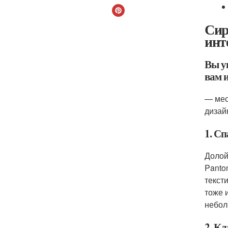
Сир
инт
Вы у
вам и
— мес
дизайн
1. С
Долой
Panto
текст
тоже 
небол
2. К