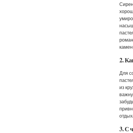
Сирен
хорош
умиро
насыщ
пасте
роман
камен
2. К
Для с
пасте
из кр
важну
забуд
привн
отдых
3. С 