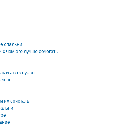
ре спальни
 с чем его лучше сочетать
ель и аксессуары
пальне
м их сочетать
пальни
тре
тание