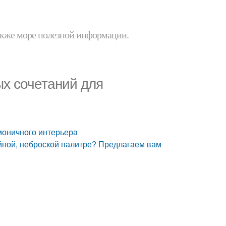
 также море полезной информации.
ых сочетаний для
моничного интерьера
йной, неброской палитре? Предлагаем вам