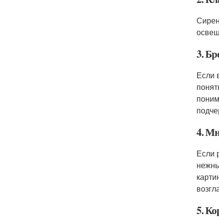
Сирен
освещ
3. Б
Если 
понят
поним
подче
4. Мн
Если 
нежны
карти
возгл
5. К