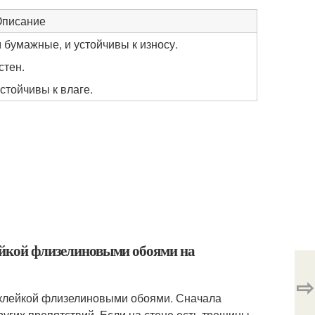
писание
бумажные, и устойчивы к износу.
стен.
тойчивы к влаге.
лейкой флизелиновыми обоями на
⇨
оклейкой флизелиновыми обоями. Сначала
других препятствий. Если на стене есть трещины