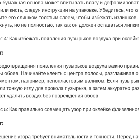
ак бумажная основа может впитывать влагу и деформироват
 или кисть, следуя инструкции на упаковке. Убедитесь, что 
ите его слишком толстым слоем, чтобы избежать излишков.
хнуть, но не полностью, так как он должен оставаться липк
с 4: Как избежать появления пузырьков воздуха при оклей
т:
редотвращения появления пузырьков воздуха важно правил
ы обоев. Начинайте клеить с центра полосы, разглаживая о
ументом, например, пенопластовым валиком. Если пузырьки
или тонкую иглу для прокола пузырька, а затем аккуратно р
ет удалить воздух без повреждения обоев.
с 5: Как правильно совмещать узор при оклейке флизелин
т:
щение узора требует внимательности и точности. Перед на