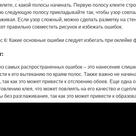
елите, с какой полосы начинать. Первую полосу клеите стр
ю следующую полосу прикладывайте так, чтобы узор совпа
аживая. Если узор сложный, можно сделать разметку на сте
ет правильно совместить рисунок и избежать ошибок.
с 6: Какие основные ошибки следует избегать при оклейке
т:
из самых распространенных ошибок – это нанесение слишко
сти к его вытеканию по краям полос. Также важно не начин
, так как это может привести к отслоению обоев. Еще одна 
товлению клея, что может повлиять на его качество и сцепле
ы без разглаживания, так как это может привести к образо