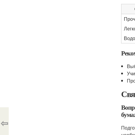
Проч
Легк
Водо
Реко
Выб
Учи
Про
Свя
Вопр
бума
⇦
Подго
необх