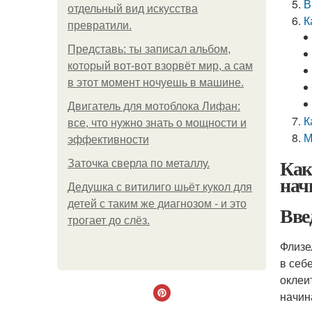
В
отдельный вид искусства
К
превратили.
Представь: ты записал альбом,
который вот-вот взорвёт мир, а сам
в этот момент ночуешь в машине.
Двигатель для мотоблока Лифан:
К
все, что нужно знать о мощности и
М
эффективности
Как
Заточка сверла по металлу.
нач
Дедушка с витилиго шьёт кукол для
детей с таким же диагнозом - и это
Вве
трогает до слёз.
Флизе
в себ
оклеи
начи