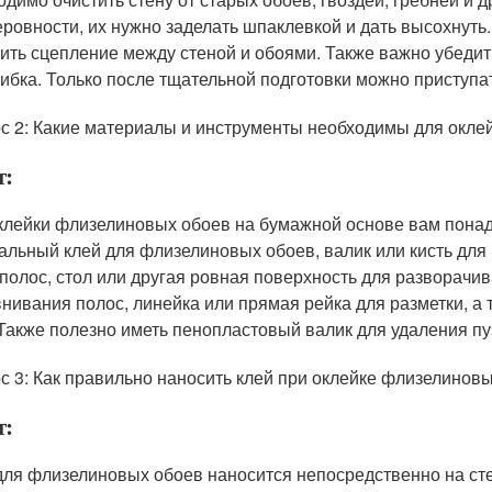
еровности, их нужно заделать шпаклевкой и дать высохнуть.
ить сцепление между стеной и обоями. Также важно убедить
рибка. Только после тщательной подготовки можно приступат
с 2: Какие материалы и инструменты необходимы для окле
т:
клейки флизелиновых обоев на бумажной основе вам пона
альный клей для флизелиновых обоев, валик или кисть для
 полос, стол или другая ровная поверхность для разворачи
нивания полос, линейка или прямая рейка для разметки, а
 Также полезно иметь пенопластовый валик для удаления пу
с 3: Как правильно наносить клей при оклейке флизелинов
т:
для флизелиновых обоев наносится непосредственно на сте