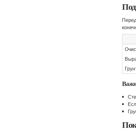
Под
Перед
конеч
Очис
Выра
Грун
Важн
Сте
Есл
Гру
Пок