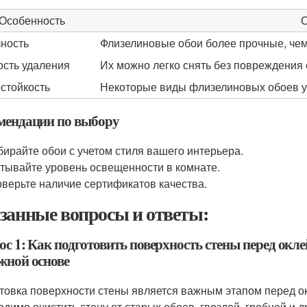
Особенность
О
ность
Флизелиновые обои более прочные, чем 
ость удаления
Их можно легко снять без повреждения 
стойкость
Некоторые виды флизелиновых обоев ус
мендации по выбору
ирайте обои с учетом стиля вашего интерьера.
тывайте уровень освещенности в комнате.
верьте наличие сертификатов качества.
занные вопросы и ответы:
ос 1: Как подготовить поверхность стены перед ок
жной основе
товка поверхности стены является важным этапом перед 
одимо очистить стену от старых обоев, гвоздей, гребней и 