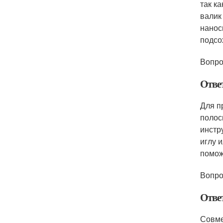
так к
валик
нанос
подсо
Вопро
Отве
Для п
полос
инстр
иглу 
помож
Вопро
Отве
Совме