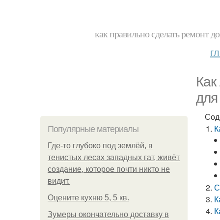
как правильно сделать ремонт до
г
Как
для
Сод
К
Популярные материалы
Где-то глубоко под землёй, в
тенистых лесах западных гат, живёт
создание, которое почти никто не
видит.
С
Оцените кухню 5, 5 кв.
К
К
Зумеры окончательно доставку в