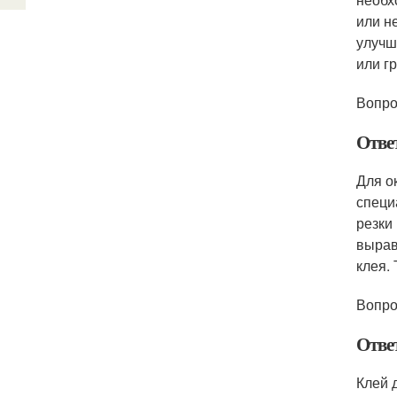
или н
улучш
или г
Вопро
Отве
Для о
специ
резки
вырав
клея.
Вопро
Отве
Клей 