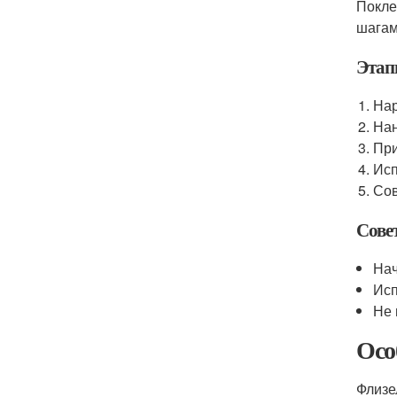
Покле
шагам
Этап
Нар
Нан
При
Исп
Сов
Сове
Нач
Исп
Не 
Осо
Флизе