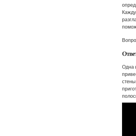
опред
Кажду
разгл
помож
Вопро
Отве
Одна 
приве
стены
приго
полос