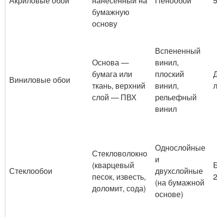
Акриловые обои
нанесенный на
Пенообои
5
бумажную
основу
Вспененный
Основа —
винил,
бумага или
плоский
Виниловые обои
ткань, верхний
винил,
л
слой — ПВХ
рельефный
винил
Однослойные
Стекловолокно
и
(кварцевый
Стеклообои
двухслойные
песок, известь,
2
(на бумажной
доломит, сода)
основе)