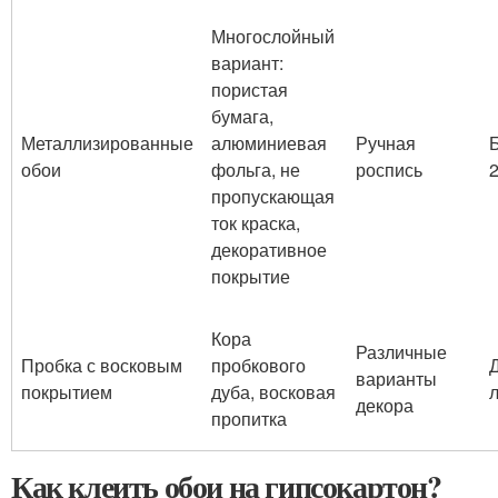
Многослойный
вариант:
пористая
бумага,
Металлизированные
алюминиевая
Ручная
обои
фольга, не
роспись
2
пропускающая
ток краска,
декоративное
покрытие
Кора
Различные
Пробка с восковым
пробкового
варианты
покрытием
дуба, восковая
л
декора
пропитка
Как клеить обои на гипсокартон?