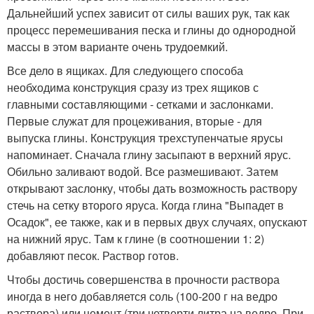
Дальнейший успех зависит от силы ваших рук, так как
процесс перемешивания песка и глины до однородной
массы в этом варианте очень трудоемкий.
Все дело в ящиках. Для следующего способа
необходима конструкция сразу из трех ящиков с
главными составляющими - сетками и заслонками.
Первые служат для процеживания, вторые - для
выпуска глины. Конструкция трехступенчатые ярусы
напоминает. Сначала глину засыпают в верхний ярус.
Обильно заливают водой. Все размешивают. Затем
открывают заслонку, чтобы дать возможность раствору
стечь на сетку второго яруса. Когда глина "Выпадет в
Осадок", ее также, как и в первых двух случаях, опускают
на нижний ярус. Там к глине (в соотношении 1: 2)
добавляют песок. Раствор готов.
Чтобы достичь совершенства в прочности раствора
иногда в него добавляется соль (100-200 г на ведро
раствора) или цемент (три четверти литра на ведро. При