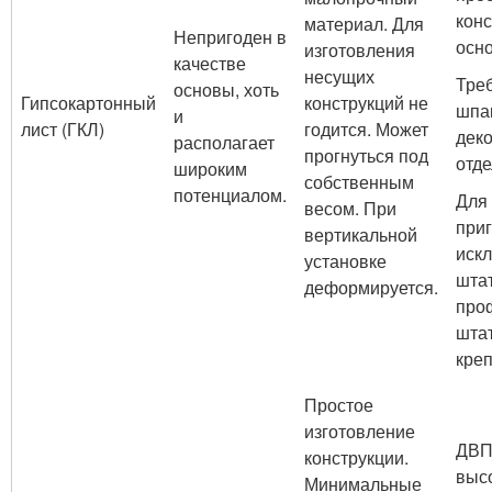
конс
материал. Для
Непригоден в
осно
изготовления
качестве
несущих
Тре
основы, хоть
Гипсокартонный
конструкций не
шпа
и
лист (ГКЛ)
годится. Может
дек
располагает
прогнуться под
отде
широким
собственным
потенциалом.
Для
весом. При
при
вертикальной
иск
установке
шта
деформируется.
про
шта
кре
Простое
изготовление
ДВП
конструкции.
выс
Минимальные