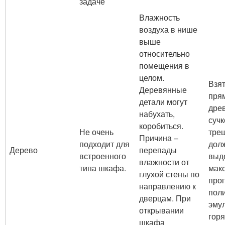
задаче
Влажность
воздуха в нише
выше
относительно
помещения в
целом.
Взя
Деревянные
пря
детали могут
древ
набухать,
сучк
коробиться.
Не очень
тре
Причина –
подходит для
дол
Дерево
перепады
встроенного
выд
влажности от
типа шкафа.
мак
глухой стены по
про
направлению к
пол
дверцам. При
эму
открывании
гор
шкафа