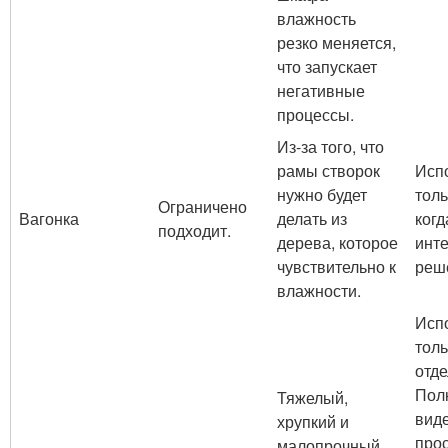
влажность
резко меняется,
что запускает
негативные
процессы.
Из-за того, что
рамы створок
Исп
нужно будет
толь
Ограничено
Вагонка
делать из
когд
подходит.
дерева, которое
инт
чувствительно к
реш
влажности.
Исп
толь
отде
Пол
Тяжелый,
вид
хрупкий и
про
малопрочный