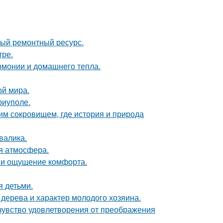
ный ремонтный ресурс.
тре.
армонии и домашнего тепла.
ой мира.
риуполе.
м сокровищем, где история и природа
валика.
ая атмосфера.
 и ощущение комфорта.
я детьми.
 дерева и характер молодого хозяина.
чувство удовлетворения от преображения