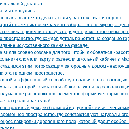
иональной деталью.
а, мы вернулись!
перь вы знаете что делать, если у вас отключат интернет!
арый штакетник после замены забора - это не мусор, а цен
а решила привести голову в порядок прямо в торговом цен
о пространство, где каждая деталь работает на создание г
здание искусственного камня на фасаде.
а вилла словно создана для того, чтобы любоваться красот
ольники сломали парту и разнесли школьный кабинет в Ма
сладимся этим потрясающим загородным домом - настоящи
чаются в одном пространстве.
остой и эффективный способ грунтования стен с помощью 
мната, в которой сочетаются лёгкость, уют и вдохновляющ
одуманное расположение элементов формирует гармонию
как раз роллы заказала!
ень красивый дом для большой и дружной семьи с четырьм
временное пространство, где сочетаются уют натурального
оцесс лакировки деревянного пола, который дарит особое 
хности.