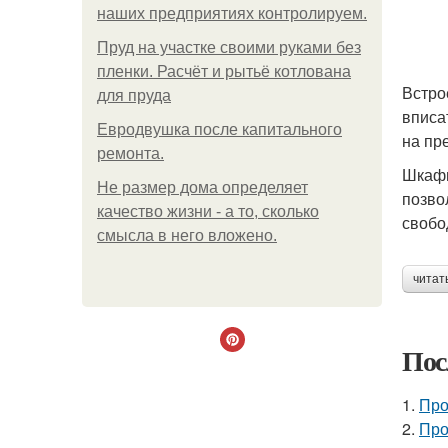
наших предприятиях контролируем.
Пруд на участке своими руками без
пленки. Расчёт и рытьё котлована
Встро
для пруда
вписа
Евродвушка после капитального
на пр
ремонта.
Шкафы
Не размер дома определяет
позво
качество жизни - а то, сколько
свобо
смысла в него вложено.
читат
Пос
1.
Про
2.
Про