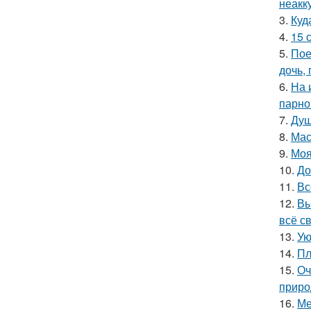
неакк
3.
Куд
4.
15 
5.
Пое
дочь,
6.
На 
парно
7.
Душ
8.
Мас
9.
Моя
10.
До
11.
Вс
12.
Вы
всё с
13.
Ую
14.
Пл
15.
Оч
приро
16.
Ме