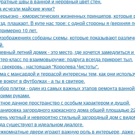
уратные швы в ванной и неровный цвет стен.
а исчезли майские жуки?
серьезно - юмористических жизненных принципов, которые 
зд, плацкарт. В купе нас трое: с одной стороны я (верхняя п
 примерно 10 лет.
изображениях собраны схемы, которые показывают различн
й.
евный летний домик - это место, где хочется замедлиться и
тер-класс по взаимовыручке: подруга всегда прикроет тыл.
 свекровь - настоящая "Королева Чистоты".
ма с мансардой и террасой интересны тем, как они исполь
е вокруг в футболках - а ты в свитере.
бор плитки - один из самых важных этапов ремонта ванной
воими руками.
тное дачное пространство с особым характером и душой.
анировка загородного каркасного дома общей площадью 22
ень уютный и невероятно стильный загородный дом с видом н
да существуют в идеальном диалоге.
жкомнатные двери играют важную роль в интерьере, даже 