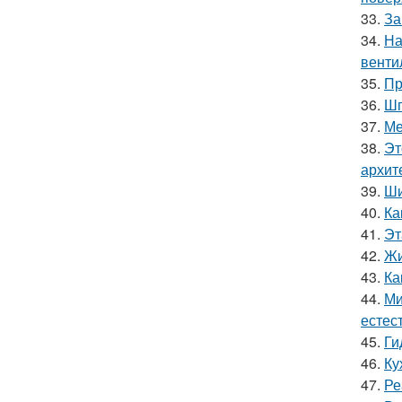
33.
За
34.
На
венти
35.
Пр
36.
Шп
37.
Ме
38.
Эт
архит
39.
Ши
40.
Ка
41.
Эт
42.
Жи
43.
Ка
44.
Ми
естес
45.
Ги
46.
Ку
47.
Ре