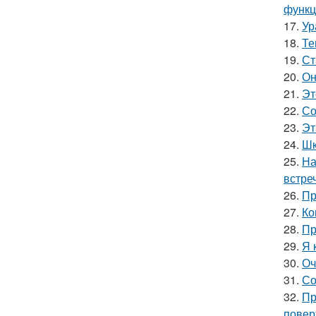
функц
17.
Ур
18.
Те
19.
Ст
20.
Он
21.
Эт
22.
Со
23.
Эт
24.
Шк
25.
На
встре
26.
Пр
27.
Ко
28.
Пр
29.
Я 
30.
Оч
31.
Со
32.
Пр
повер