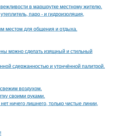
к вежливости в маршрутке местному жителю.
теплитель, паро - и гидроизоляция,
м местом для общения и отдыха.
тены можно сделать изящный и стильный
нной сдержанностью и утончённой палитрой.
 свежим воздухом.
итку своими руками.
нет ничего лишнего, только чистые линии,
!