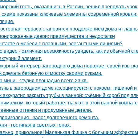
морский гость, оказавшись в России, решил преподать уро
 схеме показаны ключевые элементы современной кровли: у
ляция.
осторная терраса становится продолжением дома и главны
онированные двери: преимущества и недостатки
чтаете о мебели с плавными, элегантными линиями?
о видео - отличная возможность увидеть, как из обычной с
ектурный элемент.
карный интерьер загородного дома поражает своей изыска
к сделать бетонную отмостку своими руками.
а мини - студия площадью всего 23 кв.
знь в загородном доме ассоциируется с покоем, тишиной и
к аккуратно закрыть трубы в ванной: съёмный короб под пл
нимализм, который работает на уют: в этой ванной комнате 
твенные оттенки и продуманные детали.
дроизоляция - залог долговечного ремонта.
хня - гостиная в светлых тонах.
ально, прикольное! Маленькая фишка с большим эффектом