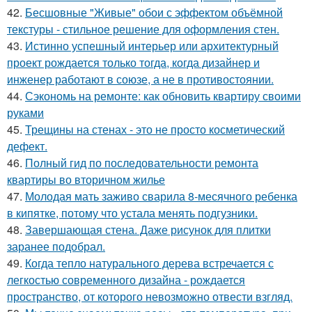
42.
Бесшовные "Живые" обои с эффектом объёмной
текстуры - стильное решение для оформления стен.
43.
Истинно успешный интерьер или архитектурный
проект рождается только тогда, когда дизайнер и
инженер работают в союзе, а не в противостоянии.
44.
Сэкономь на ремонте: как обновить квартиру своими
руками
45.
Трещины на стенах - это не просто косметический
дефект.
46.
Полный гид по последовательности ремонта
квартиры во вторичном жилье
47.
Молодая мать заживо сварила 8-месячного ребенка
в кипятке, потому что устала менять подгузники.
48.
Завершающая стена. Даже рисунок для плитки
заранее подобрал.
49.
Когда тепло натурального дерева встречается с
легкостью современного дизайна - рождается
пространство, от которого невозможно отвести взгляд.