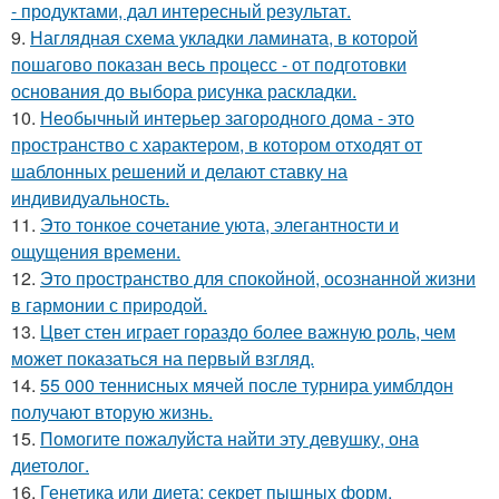
- продуктами, дал интересный результат.
9.
Наглядная схема укладки ламината, в которой
пошагово показан весь процесс - от подготовки
основания до выбора рисунка раскладки.
10.
Необычный интерьер загородного дома - это
пространство с характером, в котором отходят от
шаблонных решений и делают ставку на
индивидуальность.
11.
Это тонкое сочетание уюта, элегантности и
ощущения времени.
12.
Это пространство для спокойной, осознанной жизни
в гармонии с природой.
13.
Цвет стен играет гораздо более важную роль, чем
может показаться на первый взгляд.
14.
55 000 теннисных мячей после турнира уимблдон
получают вторую жизнь.
15.
Помогите пожалуйста найти эту девушку, она
диетолог.
16.
Генетика или диета: секрет пышных форм.