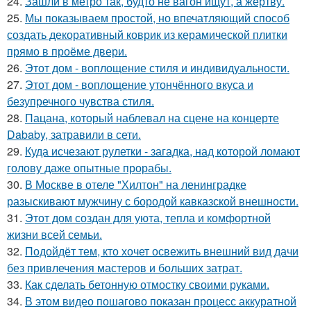
24.
Зашли в метро так, будто не вагон ищут, а жертву.
25.
Мы показываем простой, но впечатляющий способ
создать декоративный коврик из керамической плитки
прямо в проёме двери.
26.
Этот дом - воплощение стиля и индивидуальности.
27.
Этот дом - воплощение утончённого вкуса и
безупречного чувства стиля.
28.
Пацана, который наблевал на сцене на концерте
Dababy, затравили в сети.
29.
Куда исчезают рулетки - загадка, над которой ломают
голову даже опытные прорабы.
30.
В Москве в отеле "Хилтон" на ленинградке
разыскивают мужчину с бородой кавказской внешности.
31.
Этот дом создан для уюта, тепла и комфортной
жизни всей семьи.
32.
Подойдёт тем, кто хочет освежить внешний вид дачи
без привлечения мастеров и больших затрат.
33.
Как сделать бетонную отмостку своими руками.
34.
В этом видео пошагово показан процесс аккуратной