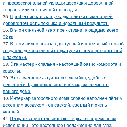
и профессиональной укладки досок для деревянной
террасы или лестничной площадки.
35.
Профессиональная укладка плитки с имитацией
дерева: точность, техника и идеальный результат.
36.
В этой стильной квартире - студии площадью всего
32 кв.
37.
В этом видео показан доступный и наглядный способ
создания декоративной штукатурки с помощью обычной
шпаклёвки.
38.
Эта мастер - спальня - настоящий оазис комфорта и
красоты.
39.
Это сочетание актуального дизайна, удобных
решений и функциональности в каждом элементе
вашего дома.
40.
Интерьер загородного дома словно наполнен лёгким
весенним воздухом - он свежий, светлый и очень
уютный.
41.
Визуализация стильного коттеджа в современном
исполнении - это настоящее наслаждение для глаз.