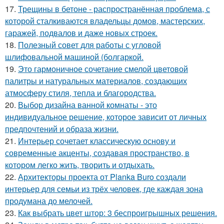
17.
Трещины в бетоне - распространённая проблема, с
которой сталкиваются владельцы домов, мастерских,
гаражей, подвалов и даже новых строек.
18.
Полезный совет для работы с угловой
шлифовальной машиной (болгаркой.
19.
Это гармоничное сочетание смелой цветовой
палитры и натуральных материалов, создающих
атмосферу стиля, тепла и благородства.
20.
Выбор дизайна ванной комнаты - это
индивидуальное решение, которое зависит от личных
предпочтений и образа жизни.
21.
Интерьер сочетает классическую основу и
современные акценты, создавая пространство, в
котором легко жить, творить и отдыхать.
22.
Архитекторы проекта от Planka Buro создали
интерьер для семьи из трёх человек, где каждая зона
продумана до мелочей.
23.
Как выбрать цвет штор: 3 беспроигрышных решения.