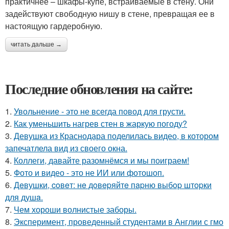
практичнее – шкафы-купе, встраиваемые в стену. Они
задействуют свободную нишу в стене, превращая ее в
настоящую гардеробную.
читать дальше →
Последние обновления на сайте:
1.
Увольнение - это не всегда повод для грусти.
2.
Как уменьшить нагрев стен в жаркую погоду?
3.
Девушка из Краснодара поделилась видео, в котором
запечатлела вид из своего окна.
4.
Коллеги, давайте разомнёмся и мы поиграем!
5.
Фото и видео - это не ИИ или фотошоп.
6.
Дeвушки, coвeт: нe дoвepяйтe пapню выбop штopки
для душa.
7.
Чем хороши волнистые заборы.
8.
Эксперимент, проведенный студентами в Англии с гмо