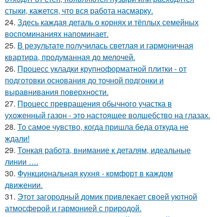
стыки, кажется, что вся работа насмарку.
24.
Здесь каждая деталь о корнях и тёплых семейных
воспоминаниях напоминает.
25.
В результате получилась светлая и гармоничная
квартира, продуманная до мелочей.
26.
Процесс укладки крупноформатной плитки - от
подготовки основания до точной подгонки и
выравнивания поверхности.
27.
Процесс превращения обычного участка в
ухоженный газон - это настоящее волшебство на глазах.
28.
То самое чувство, когда пришла беда откуда не
ждали!
29.
Тонкая работа, внимание к деталям, идеальные
линии ….
30.
Функциональная кухня - комфорт в каждом
движении.
31.
Этот загородный домик привлекает своей уютной
атмосферой и гармонией с природой.