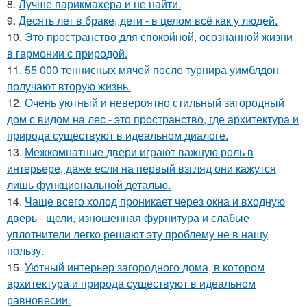
8.
Лучше парикмахера и не найти.
9.
Десять лет в браке, дети - в целом всё как у людей.
10.
Это пространство для спокойной, осознанной жизни
в гармонии с природой.
11.
55 000 теннисных мячей после турнира уимблдон
получают вторую жизнь.
12.
Очень уютный и невероятно стильный загородный
дом с видом на лес - это пространство, где архитектура и
природа существуют в идеальном диалоге.
13.
Межкомнатные двери играют важную роль в
интерьере, даже если на первый взгляд они кажутся
лишь функциональной деталью.
14.
Чаще всего холод проникает через окна и входную
дверь - щели, изношенная фурнитура и слабые
уплотнители легко решают эту проблему не в нашу
пользу.
15.
Уютный интерьер загородного дома, в котором
архитектура и природа существуют в идеальном
равновесии.