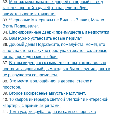
32.
Монтаж межкомнатных дверей на первый взгляд
кажется простой задачей, но на деле требует
внимательности и точности.
33.
"Черновые Материалы не Видны - Значит, Можно
Взять Подешевле".
34.
Шпонированные двери: преимущества и недостатки
35.
Вам нужно установить новые перила?
36.
Добрый день! Подскажите, пожалуйста, может, кто
знает: на стене на кухне проступают желто - салатовые
пятна, проходят сквозь обои.
37.
В этом видео рассказывается о том, как правильно
построить кирпичный дымоход, чтобы он служил долго и
не разрушался со временем.
38.
Это мечта, воплощённая в дереве, стекле и
просторе.
39.
Второе воскресенье августа - наступает.
40.
10 кадров интерьера светлой "Лёгкой" и интересной
квартиры с яркими акцентами.
41.
Тема усадки сруба - одна из самых спорных в