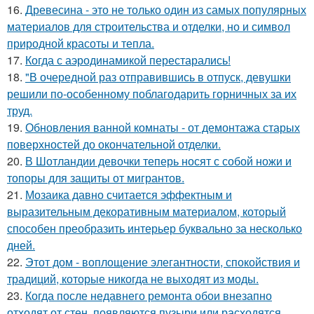
16.
Древесина - это не только один из самых популярных
материалов для строительства и отделки, но и символ
природной красоты и тепла.
17.
Когда с аэродинамикой перестарались!
18.
"В очередной раз отправившись в отпуск, девушки
решили по-особенному поблагодарить горничных за их
труд.
19.
Обновления ванной комнаты - от демонтажа старых
поверхностей до окончательной отделки.
20.
В Шотландии девочки теперь носят с собой ножи и
топоры для защиты от мигрантов.
21.
Мозаика давно считается эффектным и
выразительным декоративным материалом, который
способен преобразить интерьер буквально за несколько
дней.
22.
Этот дом - воплощение элегантности, спокойствия и
традиций, которые никогда не выходят из моды.
23.
Когда после недавнего ремонта обои внезапно
отходят от стен, появляются пузыри или расходятся