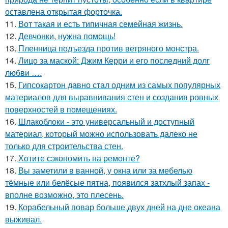
оставлена открытая форточка.
11.
Вот такая и есть типичная семейная жизнь.
12.
Девчонки, нужна помощь!
13.
Пленница подъезда против ветряного монстра.
14.
Лицо за маской: Джим Керри и его последний долг
любви ….
15.
Гипсокартон давно стал одним из самых популярных
материалов для выравнивания стен и создания ровных
поверхностей в помещениях.
16.
Шлакоблоки - это универсальный и доступный
материал, который можно использовать далеко не
только для строительства стен.
17.
Хотите сэкономить на ремонте?
18.
Вы заметили в ванной, у окна или за мебелью
тёмные или белёсые пятна, появился затхлый запах -
вполне возможно, это плесень.
19.
Корабельный повар больше двух дней на дне океана
выживал.