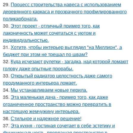
29.
Процесс строительства навеса с использованием
деревянного каркаса и прозрачного профилированного
поликарбоната.
30.
Этот проект - отличный пример того, как
лаконичность может сочетаться с уютом и
индивидуальностью.
31.
Хотите, чтобы интерьер выглядел "на Миллион", а
бюджет при этом не трещал по швам?
32.
Куда исчезают рулетки - загадка, над которой ломают
голову даже опытные прорабы.
33.
Открытый радиатор целостность даже самого
продуманного интерьера ломает.
34.
Мы устанавливаем новые перила.
35.
Эта маленькая дача - пример того, как даже
ограниченное пространство можно превратить в
настоящую жемчужину интерьера.
36.
Стильное и надежное решение!
37.
Эта кухня - гостиная сочетает в себе эстетику и
функциональность, превращая пространство в