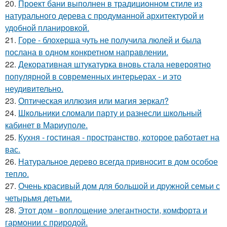
20.
Проект бани выполнен в традиционном стиле из
натурального дерева с продуманной архитектурой и
удобной планировкой.
21.
Горе - блохерша чуть не получила люлей и была
послана в одном конкретном направлении.
22.
Декоративная штукатурка вновь стала невероятно
популярной в современных интерьерах - и это
неудивительно.
23.
Оптическая иллюзия или магия зеркал?
24.
Школьники сломали парту и разнесли школьный
кабинет в Мариуполе.
25.
Кухня - гостиная - пространство, которое работает на
вас.
26.
Натуральное дерево всегда привносит в дом особое
тепло.
27.
Очень красивый дом для большой и дружной семьи с
четырьмя детьми.
28.
Этот дом - воплощение элегантности, комфорта и
гармонии с природой.