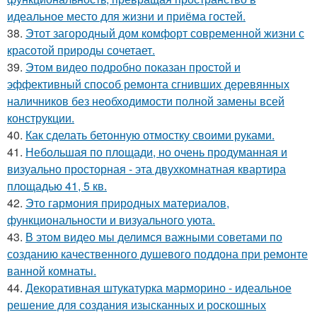
идеальное место для жизни и приёма гостей.
38.
Этот загородный дом комфорт современной жизни с
красотой природы сочетает.
39.
Этом видео подробно показан простой и
эффективный способ ремонта сгнивших деревянных
наличников без необходимости полной замены всей
конструкции.
40.
Как сделать бетонную отмостку своими руками.
41.
Небольшая по площади, но очень продуманная и
визуально просторная - эта двухкомнатная квартира
площадью 41, 5 кв.
42.
Это гармония природных материалов,
функциональности и визуального уюта.
43.
В этом видео мы делимся важными советами по
созданию качественного душевого поддона при ремонте
ванной комнаты.
44.
Декоративная штукатурка марморино - идеальное
решение для создания изысканных и роскошных