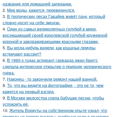
название для домашней запеканки.
2.
Мир моды, кажется, перевернулся.
3.
В тропических лесах Гавайев живёт паук, который
словно носит на себе эмодзи.
4.
Один из самых великолепных голубей в мире,
восхищающий своей королевской голубой кружевной
короной и завораживающими красными глазами.
5.
Вы когда-нибудь видели, как кошачьи лемуры
встречают рассвет?
6.
В 1960-х годах аспирант гарварда джин бриггс
сделала интересное открытие о природе человеческого
гнева.
7.
Наконец - то закончили ремонт нашей ванной.
8.
То, что вы видите на фотографии, - это не то, чем
кажется на первый взгляд.
9.
В Москве медсестра спела бабушке песню, чтобы
успокоить её.
10.
Житель Воркуты на собственном опыте узнал, что
природа не терпит пустоты, особенно если в квартире