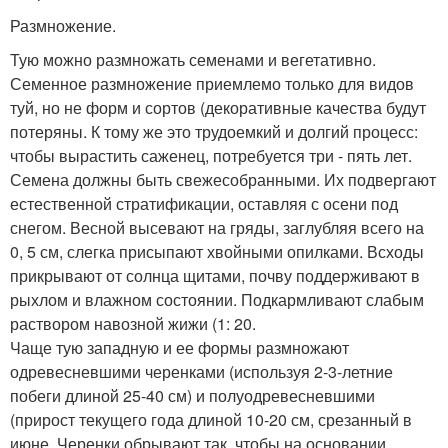
Размножение.
Тую можно размножать семенами и вегетативно.
Семенное размножение приемлемо только для видов
туй, но не форм и сортов (декоративные качества будут
потеряны. К тому же это трудоемкий и долгий процесс:
чтобы вырастить саженец, потребуется три - пять лет.
Семена должны быть свежесобранными. Их подвергают
естественной стратификации, оставляя с осени под
снегом. Весной высевают на гряды, заглубляя всего на
0, 5 см, слегка присыпают хвойными опилками. Всходы
прикрывают от солнца щитами, почву поддерживают в
рыхлом и влажном состоянии. Подкармливают слабым
раствором навозной жижи (1: 20.
Чаще тую западную и ее формы размножают
одревесневшими черенками (используя 2-3-летние
побеги длиной 25-40 см) и полуодревесневшими
(прирост текущего года длиной 10-20 см, срезанный в
июне. Черенки обрывают так, чтобы на основании