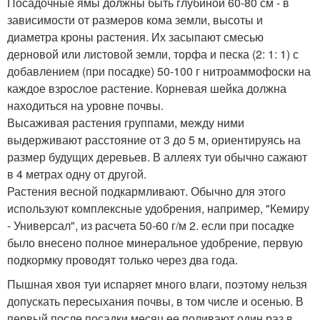
Посадочные ямы должны быть глубиной 60-80 см - в
зависимости от размеров кома земли, высоты и
диаметра кроны растения. Их засыпают смесью
дерновой или листовой земли, торфа и песка (2: 1: 1) с
добавлением (при посадке) 50-100 г нитроаммофоски на
каждое взрослое растение. Корневая шейка должна
находиться на уровне почвы.
Высаживая растения группами, между ними
выдерживают расстояние от 3 до 5 м, ориентируясь на
размер будущих деревьев. В аллеях туи обычно сажают
в 4 метрах одну от другой.
Растения весной подкармливают. Обычно для этого
используют комплексные удобрения, например, "Кемиру
- Универсал", из расчета 50-60 г/м 2. если при посадке
было внесено полное минеральное удобрение, первую
подкормку проводят только через два года.
Пышная хвоя туи испаряет много влаги, поэтому нельзя
допускать пересыхания почвы, в том числе и осенью. В
первый после посадки месяц ее поливают один раз в