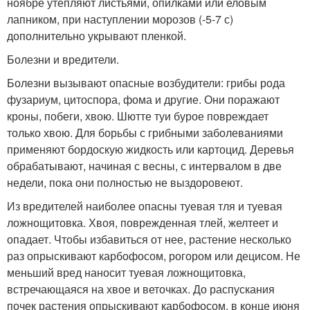
ноябре утепляют листьями, опилками или еловым
лапником, при наступлении морозов (-5-7 с)
дополнительно укрывают пленкой.
Болезни и вредители.
Болезни вызывают опасные возбудители: грибы рода
фузариум, цитоспора, фома и другие. Они поражают
кроны, побеги, хвою. Шютте туи бурое повреждает
только хвою. Для борьбы с грибными заболеваниями
применяют бордоскую жидкость или картоцид. Деревья
обрабатывают, начиная с весны, с интервалом в две
недели, пока они полностью не выздоровеют.
Из вредителей наиболее опасны туевая тля и туевая
ложнощитовка. Хвоя, поврежденная тлей, желтеет и
опадает. Чтобы избавиться от нее, растение несколько
раз опрыскивают карбофосом, рогором или децисом. Не
меньший вред наносит туевая ложнощитовка,
встречающаяся на хвое и веточках. До распускания
почек растения опрыскивают карбофосом, в конце июня