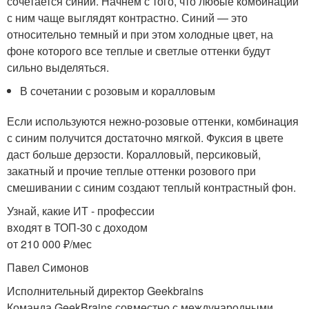
сочетается синий. Начнем с того, что любые комбинации
с ним чаще выглядят контрастно. Синий — это
относительно темный и при этом холодные цвет, на
фоне которого все теплые и светлые оттенки будут
сильно выделяться.
В сочетании с розовым и коралловым
Если используются нежно-розовые оттенки, комбинация
с синим получится достаточно мягкой. Фуксия в цвете
даст больше дерзости. Коралловый, персиковый,
закатный и прочие теплые оттенки розового при
смешивании с синим создают теплый контрастный фон.
Узнай, какие ИТ - профессии
входят в ТОП-30 с доходом
от 210 000 ₽/мес
Павел Симонов
Исполнительный директор Geekbrains
Команда GeekBrains совместно с международными