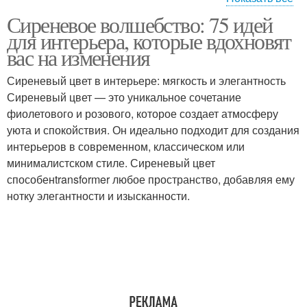
Сиреневое волшебство: 75 идей
Бело-бирюзовый
Серо-бирюзовый
для интерьера, которые вдохновят
интерьер
интерьер
вас на изменения
Сиреневый цвет в интерьере: мягкость и элегантность
Комбинации для
Сиреневый цвет — это уникальное сочетание
Золотой в интерьере
интерьера
фиолетового и розового, которое создает атмосферу
уюта и спокойствия. Он идеально подходит для создания
интерьеров в современном, классическом или
минималистском стиле. Сиреневый цвет
способенtransformer любое пространство, добавляя ему
нотку элегантности и изысканности.