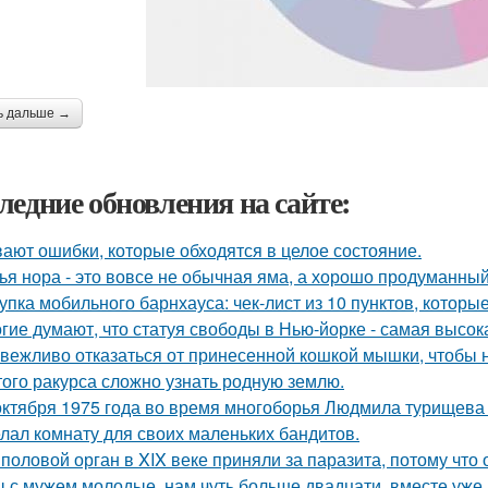
ь дальше →
ледние обновления на сайте:
ают ошибки, которые обходятся в целое состояние.
ья нора - это вовсе не обычная яма, а хорошо продуманны
упка мобильного барнхауса: чек-лист из 10 пунктов, котор
гие думают, что статуя свободы в Нью-йорке - самая высок
 вежливо отказаться от принесенной кошкой мышки, чтобы н
того ракурса сложно узнать родную землю.
октября 1975 года во время многоборья Людмила турищева
лал комнату для своих маленьких бандитов.
 половой орган в XIX веке приняли за паразита, потому что 
 с мужем молодые, нам чуть больше двадцати, вместе уже н