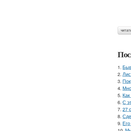
читат
Пос
1.
Быв
2.
Лис
3.
Пок
4.
Мно
5.
Как
6.
С э
7.
27 
8.
Сде
9.
Его
10.
Мы