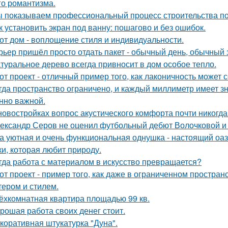
го романтизма.
 показываем профессиональный процесс строительства по
к установить экран под ванну: пошагово и без ошибок.
от дом - воплощение стиля и индивидуальности.
рьер пришёл просто отдать пакет - обычный день, обычный 
туральное дерево всегда привносит в дом особое тепло.
от проект - отличный пример того, как лаконичность может 
гда пространство ограничено, и каждый миллиметр имеет з
нно важной.
новостройках вопрос акустического комфорта почти никогда 
ександр Серов не оценил футбольный дебют Волочковой и 
а уютная и очень функциональная однушка - настоящий оаз
ки, которая любит природу.
гда работа с материалом в искусство превращается?
от проект - пример того, как даже в ограниченном простра
тером и стилем.
ёхкомнатная квартира площадью 99 кв.
рошая работа своих денег стоит.
коративная штукатурка "Дуна".