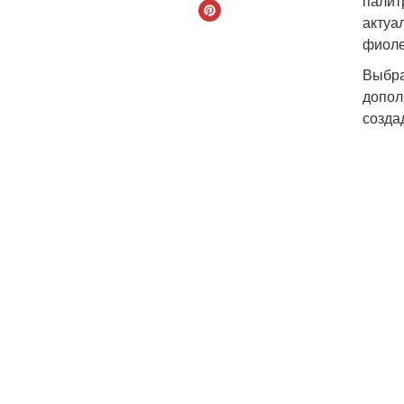
палит
актуа
фиоле
Выбра
допол
созда