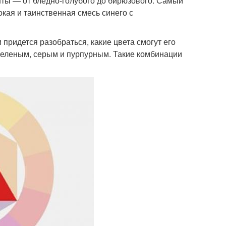
нты — от бледно-голубого до бирюзового. Самый
окая и таинственная смесь синего с
 придется разобраться, какие цвета смогут его
с зеленым, серым и пурпурным. Такие комбинации