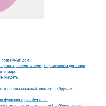
й подземный дом.
ые нужно проверить перед подписанием договора
ая в мире.
е обидеть.
 выполняла сложный элемент на брусьях.
он функционирует без тела.
есколько лет, есть маленький ребёнок - сыну