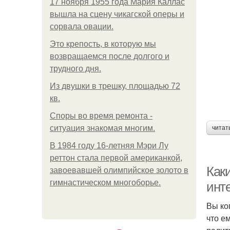
17 ноября 1955 года Мария Каллас
вышла на сцену чикагской оперы и
сорвала овации.
Это крепость, в которую мы
возвращаемся после долгого и
трудного дня.
Из двушки в трешку, площадью 72
кв.
Споры во время ремонта -
ситуация знакомая многим.
читат
В 1984 году 16-летняя Мэри Лу
реттон стала первой американкой,
Как
завоевавшей олимпийское золото в
гимнастическом многоборье.
инт
Вы ко
что е