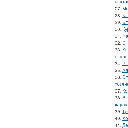
всяко
27.
Мы
28.
Ка
29.
Эт
30.
Ку
31.
На
32.
Эт
33.
Ко
особе
34.
В 
35.
Ал
36.
Эт
хозяй
37.
Ко
38.
Эт
харак
39.
Тр
40.
Хо
41.
Де