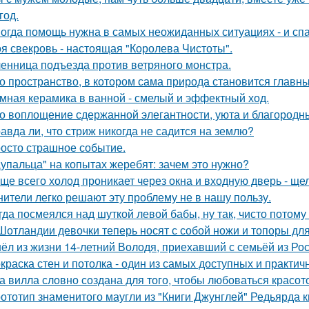
год.
огда помощь нужна в самых неожиданных ситуациях - и спа
я свекровь - настоящая "Королева Чистоты".
енница подъезда против ветряного монстра.
о пространство, в котором сама природа становится главн
мная керамика в ванной - смелый и эффектный ход.
о воплощение сдержанной элегантности, уюта и благородн
авда ли, что стриж никогда не садится на землю?
осто страшное событие.
упальца" на копытах жеребят: зачем это нужно?
ще всего холод проникает через окна и входную дверь - щ
нители легко решают эту проблему не в нашу пользу.
гда посмеялся над шуткой левой бабы, ну так, чисто потому
Шотландии девочки теперь носят с собой ножи и топоры для
ёл из жизни 14-летний Володя, приехавший с семьёй из Рос
краска стен и потолка - один из самых доступных и практи
а вилла словно создана для того, чтобы любоваться красот
ототип знаменитого маугли из "Книги Джунглей" Редьярда 