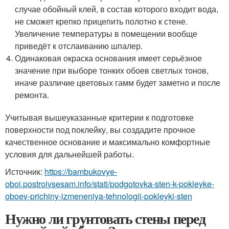
случае обойный клей, в состав которого входит вода,
не сможет крепко прицепить полотно к стене.
Увеличение температуры в помещении вообще
приведёт к отслаиванию шпалер.
Одинаковая окраска основания имеет серьёзное
значение при выборе тонких обоев светлых тонов,
иначе различие цветовых гамм будет заметно и после
ремонта.
Учитывая вышеуказанные критерии к подготовке
поверхности под поклейку, вы создадите прочное
качественное основание и максимально комфортные
условия для дальнейшей работы.
Источник:
https://bambukovye-
oboi.postroivsesam.info/stati/podgotovka-sten-k-pokleyke-
oboev-prichiny-izmeneniya-tehnologii-pokleyki-sten
Нужно ли грунтовать стены перед