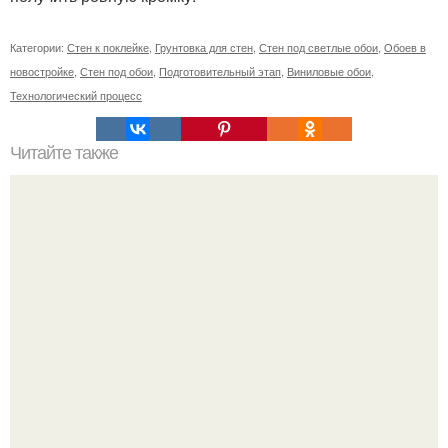
Категории:
Стен к поклейке
,
Грунтовка для стен
,
Стен под светлые обои
,
Обоев в
новостройке
,
Стен под обои
,
Подготовительный этап
,
Виниловые обои
,
Технологический процесс
Читайте также
Сколько обоев надо на комнату 18 кв м. Сколько обоев
нужно на комнату