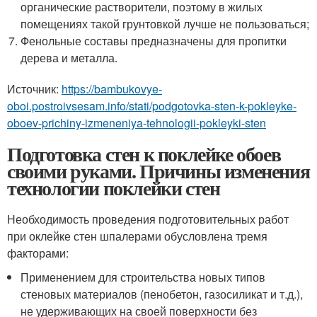
органические растворители, поэтому в жилых
помещениях такой грунтовкой лучше не пользоваться;
Фенольные составы предназначены для пропитки
дерева и металла.
Источник:
https://bambukovye-
oboi.postroivsesam.info/stati/podgotovka-sten-k-pokleyke-
oboev-prichiny-izmeneniya-tehnologii-pokleyki-sten
Подготовка стен к поклейке обоев
своими руками. Причины изменения
технологии поклейки стен
Необходимость проведения подготовительных работ
при оклейке стен шпалерами обусловлена тремя
факторами:
Применением для строительства новых типов
стеновых материалов (пенобетон, газосиликат и т.д.),
не удерживающих на своей поверхности без