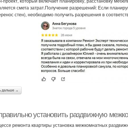
н-проект, который включает планировку, расстановку мебел
вляется смета затрат.Получение разрешений: Если планиру
еренос стен), необходимо получить разрешения в соответст
ь дальше →
 правильно установить раздвижную межк
цессе ремонта квартиры установка межкомнатных раздвижн