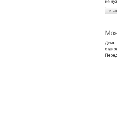
не ну
читат
Мож
Демон
отдир
Перед