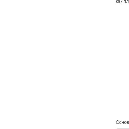
как п
Основ