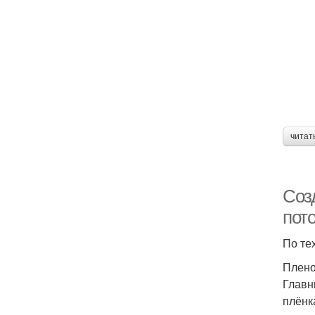
читат
Соз
пот
По те
Плено
Главн
плёнк