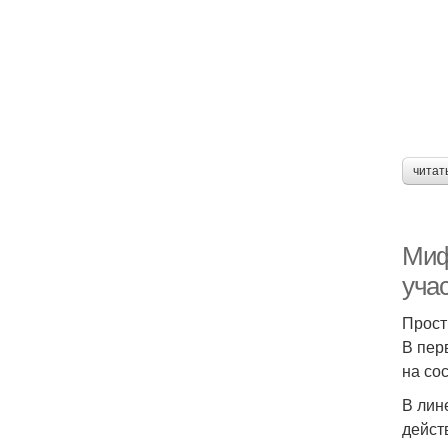
читат
Миф
уча
Прост
В пер
на со
В лин
дейст