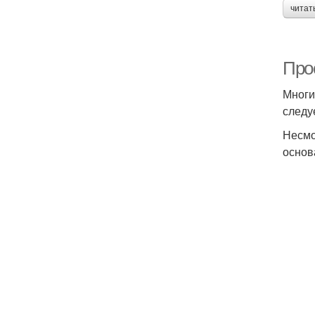
читат
Про
Многи
следу
Несмо
основ