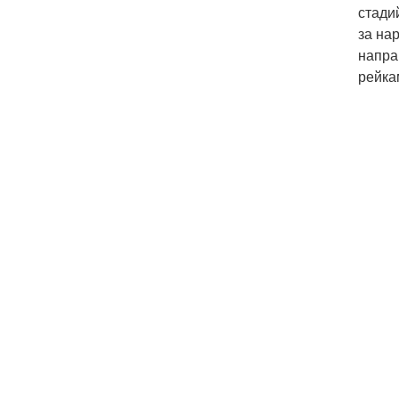
стади
за на
напра
рейка