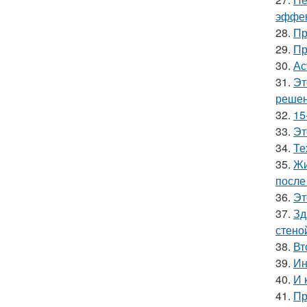
эффек
28.
Пр
29.
Пр
30.
Ас
31.
Эт
решен
32.
15
33.
Эт
34.
Те
35.
Жи
после
36.
Эт
37.
Зд
стено
38.
Вт
39.
Ин
40.
И 
41.
Пр