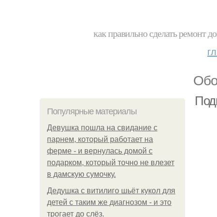
как правильно сделать ремонт до
г
Обо
Подг
Популярные материалы
Девушка пошла на свидание с
парнем, который работает на
ферме - и вернулась домой с
подарком, который точно не влезет
в дамскую сумочку.
Дедушка с витилиго шьёт кукол для
детей с таким же диагнозом - и это
трогает до слёз.