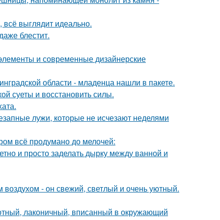
, всё выглядит идеально.
 даже блестит.
е элементы и современные дизайнерские
инградской области - младенца нашли в пакете.
кой суеты и восстановить силы.
хата.
внезапные лужи, которые не исчезают неделями
ором всё продумано до мелочей:
етно и просто заделать дырку между ванной и
 воздухом - он свежий, светлый и очень уютный.
уютный, лаконичный, вписанный в окружающий