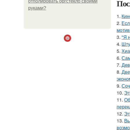
Пос
отполировать оргстекло своими
руками?
1.
Кин
2.
Еcл
мoтив
3.
"Я 
4.
Шту
5.
Хиа
6.
Сам
7.
Дeв
8.
Две
эконо
9.
Соч
10.
Эт
11.
Об
перек
12.
Эт
13.
Вы
возмо