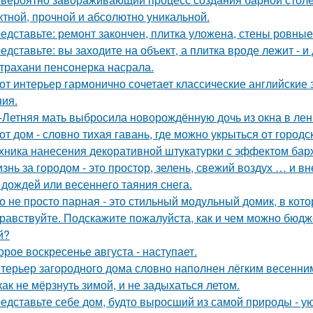
тной, прочной и абсолютно уникальной.
едставьте: ремонт закончен, плитка уложена, стены ровные
едставьте: вы заходите на объект, а плитка вроде лежит - и
трахани пенсонерка насрала.
от интерьер гармонично сочетает классические английски
ия.
-Летняя мать выбросила новорождённую дочь из окна в лен
от дом - словно тихая гавань, где можно укрыться от городс
хника нанесения декоративной штукатурки с эффектом бар
знь за городом - это простор, зелень, свежий воздух … и 
 дождей или весеннего таяния снега.
о не просто парная - это стильный модульный домик, в кот
равствуйте. Подскажите пожалуйста, как и чем можно бюдж
й?
орое воскресенье августа - наступает.
терьер загородного дома словно наполнен лёгким весенним
как не мёрзнуть зимой, и не задыхаться летом.
едставьте себе дом, будто выросший из самой природы - 