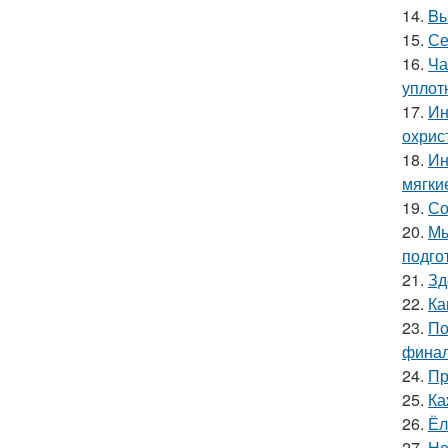
14.
Bы
15.
Се
16.
Ча
уплот
17.
Ин
охрис
18.
Ин
мягки
19.
Со
20.
Мы
подго
21.
Зд
22.
Ка
23.
По
финал
24.
Пр
25.
Ка
26.
Ёл
27.
Не