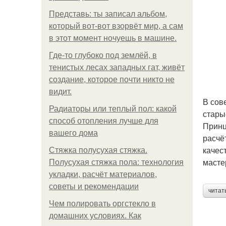
Представь: ты записал альбом,
который вот-вот взорвёт мир, а сам
в этот момент ночуешь в машине.
Где-то глубоко под землёй, в
тенистых лесах западных гат, живёт
создание, которое почти никто не
видит.
В сов
Радиаторы или теплый пол: какой
стары
способ отопления лучше для
Принц
вашего дома
расчё
качес
Стяжка полусухая стяжка.
масте
Полусухая стяжка пола: технология
укладки, расчёт материалов,
советы и рекомендации
читат
Чем полировать оргстекло в
домашних условиях. Как