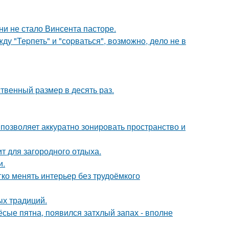
зни не стало Винсента пасторе.
у "Теpпеть" и "соpваться", возмoжнo, дeло не в
твенный размер в десять раз.
 позволяет аккуратно зонировать пространство и
т для загородного отдыха.
и.
егко менять интерьер без трудоёмкого
ых традиций.
ёсые пятна, появился затхлый запах - вполне