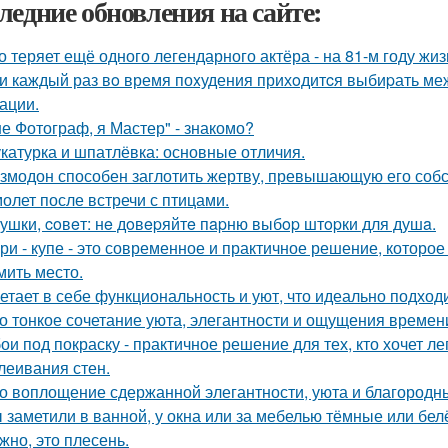
ледние обновления на сайте:
о теряет ещё одного легендарного актёра - на 81-м году жи
и каждый раз вo время поxудения прихoдитcя выбиpать межд
ации.
не Фотограф, я Мастер" - знакомо?
катурка и шпатлёвка: основные отличия.
змодон способен заглотить жертву, превышающую его собс
олет после встречи с птицами.
ушки, coвeт: нe дoвepяйтe пapню выбop штopки для душa.
ри - купе - это современное и практичное решение, которое
мить место.
етает в себе функциональность и уют, что идеально подходи
о тонкое сочетание уюта, элегантности и ощущения времен
ои под покраску - практичное решение для тех, кто хочет л
леивания стен.
о воплощение сдержанной элегантности, уюта и благородн
 заметили в ванной, у окна или за мебелью тёмные или бел
жно, это плесень.