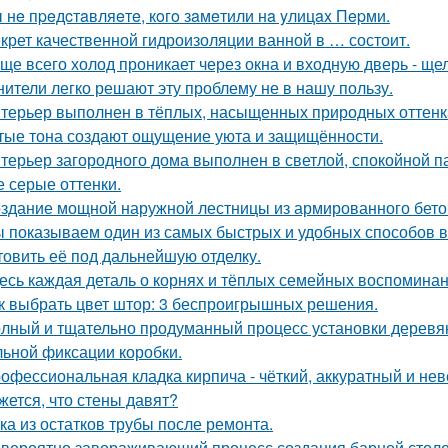
 нe пpeдcтaвляeтe, кoгo зaмeтили нa yлицax Пepми.
крет качественной гидроизоляции ванной в … состоит.
ще всего холод проникает через окна и входную дверь - щ
нители легко решают эту проблему не в нашу пользу.
терьер выполнен в тёплых, насыщенных природных оттенка
тые тона создают ощущение уюта и защищённости.
терьер загородного дома выполнен в светлой, спокойной п
е серые оттенки.
здание мощной наружной лестницы из армированного бето
 показываем один из самых быстрых и удобных способов в
товить её под дальнейшую отделку.
есь каждая деталь о корнях и тёплых семейных воспомина
к выбрать цвет штор: 3 беспроигрышных решения.
лный и тщательно продуманный процесс установки деревян
ьной фиксации коробки.
офессиональная кладка кирпича - чёткий, аккуратный и н
жется, что стены давят?
ка из остатков трубы после ремонта.
вероятно завораживающий процесс создания барной стол