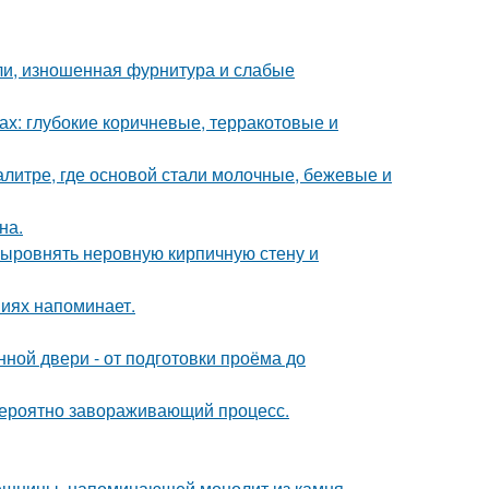
ели, изношенная фурнитура и слабые
х: глубокие коричневые, терракотовые и
алитре, где основой стали молочные, бежевые и
на.
ыровнять неровную кирпичную стену и
ниях напоминает.
ной двери - от подготовки проёма до
евероятно завораживающий процесс.
ешницы, напоминающей монолит из камня -