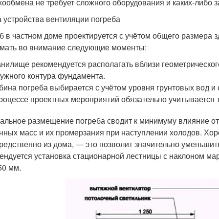
хообмена не требует сложного оборудования и каких-либо з
 устройства вентиляции погреба
б в частном доме проектируется с учётом общего размера 
мать во внимание следующие моменты:
нилище рекомендуется располагать вблизи геометрическог
ужного контура фундамента.
бина погреба выбирается с учётом уровня грунтовых вод и 
роцессе проектных мероприятий обязательно учитывается та
альное размещение погреба сводит к минимуму влияние от
нных масс и их промерзания при наступлении холодов. Хо
редственно из дома, — это позволит значительно уменьшит
ендуется установка стационарной лестницы с наклоном мар
50 мм.