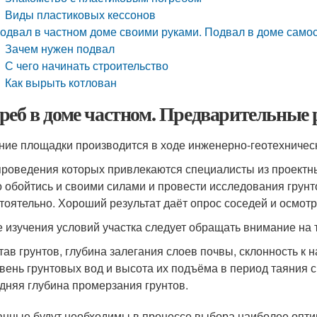
Виды пластиковых кессонов
одвал в частном доме своими руками. Подвал в доме самос
Зачем нужен подвал
С чего начинать строительство
Как вырыть котлован
реб в доме частном. Предварительные 
ние площадки производится в ходе инженерно-геотехничес
 проведения которых привлекаются специалисты из проектны
 обойтись и своими силами и провести исследования грунт
тоятельно. Хороший результат даёт опрос соседей и осмот
е изучения условий участка следует обращать внимание на 
тав грунтов, глубина залегания слоев почвы, склонность к 
вень грунтовых вод и высота их подъёма в период таяния 
дняя глубина промерзания грунтов.
анные будут необходимы в процессе выбора наиболее опти