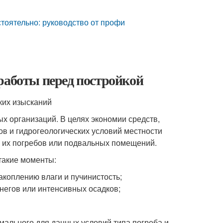
тоятельно: руководство от профи
работы перед постройкой
ких изысканий
х организаций. В целях экономии средств,
ов и гидрогеологических условий местности
р их погребов или подвальных помещений.
такие моменты:
накоплению влаги и пучинистость;
снегов или интенсивных осадков;
мального для данных условий типа погреба и