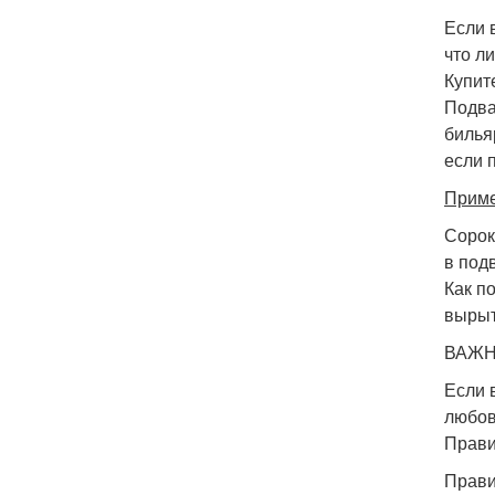
Если 
что л
Купит
Подва
билья
если 
Приме
Сорок
в под
Как п
вырыт
ВАЖН
Если 
любов
Прави
Прави