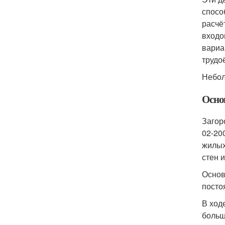
спосо
расчё
входо
вариа
трудо
Небол
Осно
Загор
02-20
жилых
стен 
Основ
посто
В ход
больш