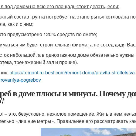
л под домом на всю его площадь стоит делать, если:
ожный состав грунта потребует на этапе рытья котлована по
а, как и с ним;
 это предусмотрено 120% средств по смете;
ниматься им будет строительная фирма, а не сосед дядя Вас
асток небольшой, а в одноэтажном доме обязательно нужн
отека, тренажерный зал и прочие).
ник:
https://remont.ru-best.com/remont-doma/pravila-stroitels
irovaniya-pogrebov
реб в доме плюсы и минусы. Почему до
о?
л – это, безусловно, нежилое помещение. Жить в нем нельзя
тельно «лишние метры». Правильнее его рассматривать как