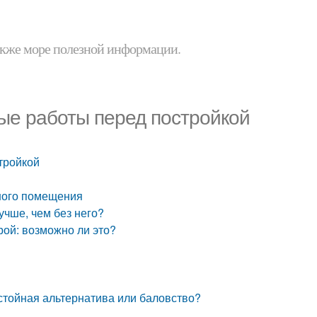
 также море полезной информации.
ые работы перед постройкой
тройкой
ьного помещения
чше, чем без него?
рой: возможно ли это?
стойная альтернатива или баловство?