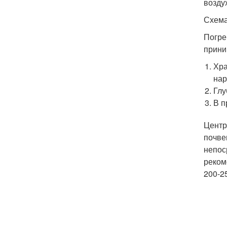
возду
Схема
Погре
прини
Хра
нар
Глу
В п
Центр
почве
непос
реком
200-2