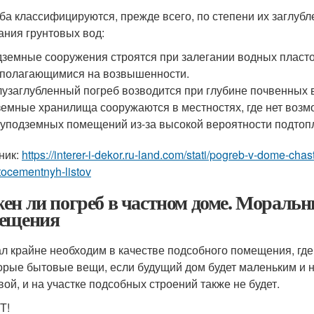
ба классифицируются, прежде всего, по степени их заглубле
ания грунтовых вод:
земные сооружения строятся при залегании водных пластов
полагающимися на возвышенности.
узаглубленный погреб возводится при глубине почвенных во
емные хранилища сооружаются в местностях, где нет воз
уподземных помещений из-за высокой вероятности подтоп
ник:
https://interer-i-dekor.ru-land.com/stati/pogreb-v-dome-cha
ocementnyh-listov
ен ли погреб в частном доме. Мораль
ещения
л крайне необходим в качестве подсобного помещения, где 
орые бытовые вещи, если будущий дом будет маленьким и н
вой, и на участке подсобных строений также не будет.
Т!