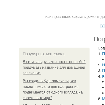
как правильно сделать ремонт до
г
Пог
Сод
П
Популярные материалы
В сети завирусился пост с просьбой
Н
придумать название для домашней
П
запеканки.
К
Вы когда-нибудь замечали, как
после тяжелого дня настроение
поднимается от одного взгляда на
своего питомца?
М