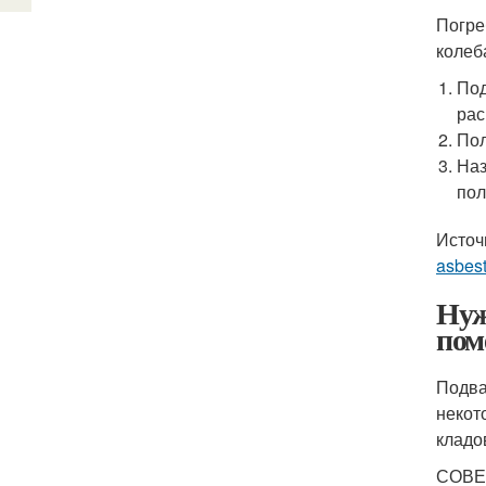
Погре
колеб
Под
рас
Пол
Наз
пол
Источ
asbest
Нуж
пом
Подва
некот
кладо
СОВЕ