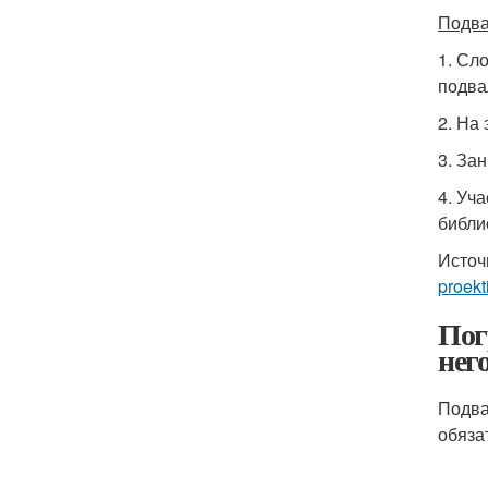
Подва
1. Сл
подвал
2. На
3. За
4. Уч
библи
Источ
proekt
Пог
нег
Подва
обяза