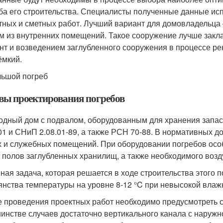
ба его строительства. Специалисты полученные данные ис
тных и сметных работ. Лучший вариант для домовладельца –
м из внутренних помещений. Такое сооружение лучше закл
нт и возведением заглубленного сооружения в процессе ре
ёмкий.
ьшой погреб
вы проектирования погребов
одный дом с подвалом, оборудованным для хранения запас
01 и СНиП 2.08.01-89, а также РСН 70-88. В нормативных 
 и служебных помещений. При оборудовании погребов осо
и полов заглубленных хранилищ, а также необходимого воз
ная задача, которая решается в ходе строительства этого 
янства температуры на уровне 8-12 °C при невысокой влаж
е проведения проектных работ необходимо предусмотреть 
инстве случаев достаточно вертикального канала с наружн