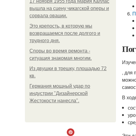
17 ноября 1955 года Мария Каллас
вышла на сцену чикагской оперы и
П
сорвала овации.
Это крепость, в которую мы
возвращаемся после долгого и
трудного дня.
Пог
Споры во время ремонта -
ситуация знакомая многим.
Изуче
Из двушки в трешку, площадью 72
, для
кв.
можно
Германия мощный удар по
самос
индустрии "Дизайнерской
В ход
Жестокости нанесла".
сос
уро
сре
Эти д