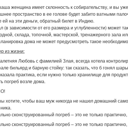
ваша женщина имеет склонность к собирательству, и вы уже
ишнее пространство в ее голове будет забито ватными палоч
е ей на эти деньги, обратный билет в Индию.
л (в зависимости от его размера и углубленности) может 
рдной, склада, топочной, мастерской, тренажерного зала ил
планировка дома не может предусмотреть такое необходим
р из жизни:
алетняя Любовь с фамилией Злая, всегда хотела контролир
вале бильярд и барную стойку: так сказать, что б гонял шар
оказала практика, если нужно только хранилище для продук
ь погреб возле дома.
О!
вы хотите, чтобы ваш муж никогда не нашел домашний само
ника.
льно сконструированный погреб – это не только практично,
льно сконструированный погреб – это не только практично,