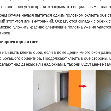
 на внешних углах принято закрывать специальными плас
коем случае нельзя пытаться одним полотном оклеить обе с
ий этот угол или внутренний. Образуются складки с обеих ст
можно, уложить красиво следующие полотна уже не удастс
тиров.
е ориентиры и совет
а начинать клеить обои, если в помещении много окон разны
о большого ориентира. Продолжают клеить в обе стороны. 
 делают над дверью или над окнами, так они будут менее за