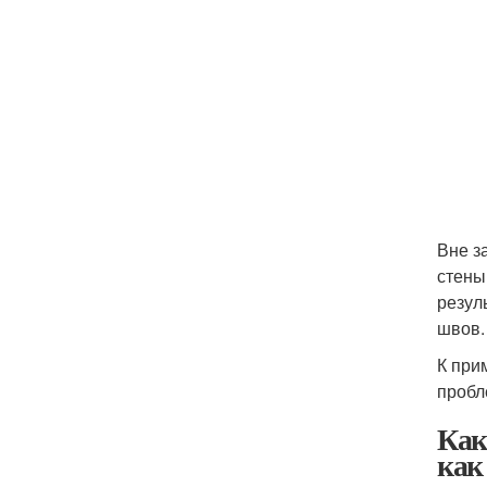
Вне з
стены
резул
швов.
К при
пробл
Как
как