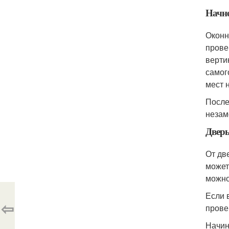
Начне
Оконн
прове
верти
самог
мест 
После
незам
Двер
От дв
может
можно
Если 
⇦
прове
Начин