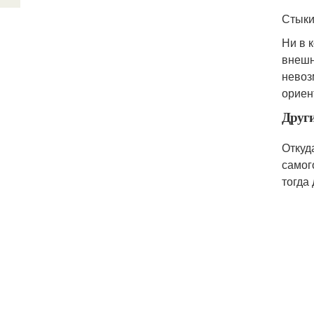
Стыки
Ни в 
внешн
невоз
ориен
Други
Откуд
самог
тогда