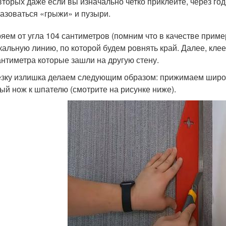
вторых даже если вы изначально четко приклеите, через год
азоваться «грыжи» и пузыри.
яем от угла 104 сантиметров (помним что в качестве приме
кальную линию, по которой будем ровнять край. Далее, кле
антиметра которые зашли на другую стену.
зку излишка делаем следующим образом: прижимаем широки
ый нож к шпателю (смотрите на рисунке ниже).