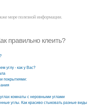
 также море полезной информации.
Как правильно клеить?
?
м углу - как у Вас?
ала
ми покрытиями:
вания
в углах комнаты с неровными углами
ленные углы. Как красиво стыковать разные виды