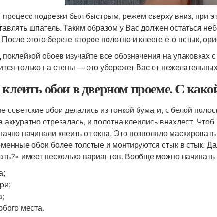
 процесс подрезки был быстрым, режем сверху вниз, при эт
тавлять шпатель. Таким образом у Вас должен остаться не
. После этого берете второе полотно и клеете его встык, ор
 поклейкой обоев изучайте все обозначения на упаковках с 
ится только на стены — это убережет Вас от нежелательных
 клеить обои в дверном проеме. С како
е советские обои делались из тонкой бумаги, с белой поло
а аккуратно отрезалась, и полотна клеились внахлест. Чтоб 
начно начинали клеить от окна. Это позволяло маскировать 
менные обои более толстые и монтируются стык в стык. Дале
ать?» имеет несколько вариантов. Вообще можно начинать о
а;
ри;
а;
юбого места.