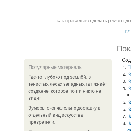
как правильно сделать ремонт до
г
Пок
Сод
П
Популярные материалы
К
Где-то глубоко под землёй, в
К
тенистых лесах западных гат, живёт
К
создание, которое почти никто не
видит.
К
Зумеры окончательно доставку в
К
отдельный вид искусства
К
превратили.
К
о