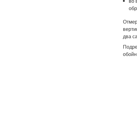
во 
обр
Отмер
верти
два с
Подре
обойн