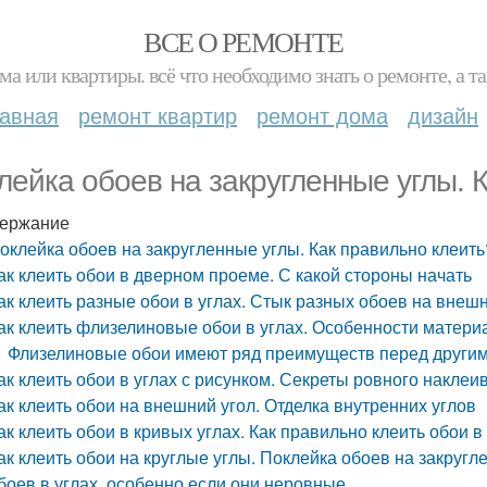
ВСЕ О РЕМОНТЕ
ма или квартиры. всё что необходимо знать о ремонте, а
лавная
ремонт квартир
ремонт дома
дизайн
лейка обоев на закругленные углы. 
ержание
оклейка обоев на закругленные углы. Как правильно клеить
ак клеить обои в дверном проеме. С какой стороны начать
ак клеить разные обои в углах. Стык разных обоев на внешне
ак клеить флизелиновые обои в углах. Особенности матери
Флизелиновые обои имеют ряд преимуществ перед други
ак клеить обои в углах с рисунком. Секреты ровного наклеи
ак клеить обои на внешний угол. Отделка внутренних углов
ак клеить обои в кривых углах. Как правильно клеить обои 
ак клеить обои на круглые углы. Поклейка обоев на закруг
боев в углах, особенно если они неровные