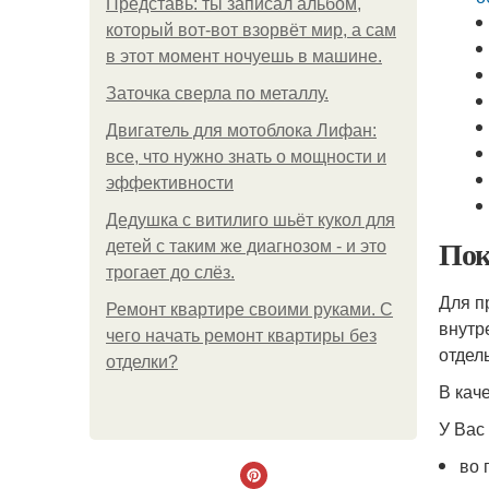
Представь: ты записал альбом,
который вот-вот взорвёт мир, а сам
в этот момент ночуешь в машине.
Заточка сверла по металлу.
Двигатель для мотоблока Лифан:
все, что нужно знать о мощности и
эффективности
Дедушка с витилиго шьёт кукол для
Пок
детей с таким же диагнозом - и это
трогает до слёз.
Для п
Ремонт квартире своими руками. С
внутр
чего начать ремонт квартиры без
отдел
отделки?
В кач
У Вас
во 