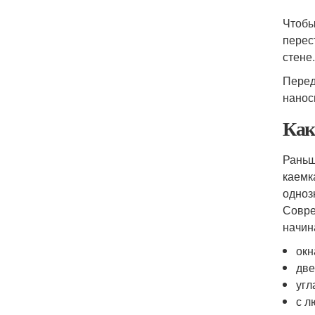
Чтобы
перес
стене
Перед
нанос
Как
Раньш
каемк
одноз
Совре
начин
окн
две
угл
с л