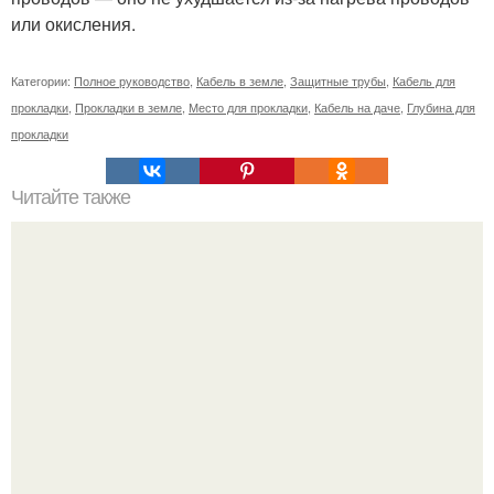
или окисления.
Категории:
Полное руководство
,
Кабель в земле
,
Защитные трубы
,
Кабель для
прокладки
,
Прокладки в земле
,
Место для прокладки
,
Кабель на даче
,
Глубина для
прокладки
Читайте также
Примыкание двух крыш.