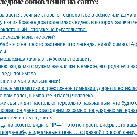
ледние обновления на сайте:
зывается, вечные споры о температуре в офисе или дома 
ушка из Краснодара поделилась видео, в котором запечатле
оклеточный - это уже не ругательство.
а исчезли майские жуки?
баб - это не просто растение, это легенда, живой символ 
ды.
 медведица жизнь в глубоком сне дарит.
ню, когда мы с мужем начали жить вместе, его родители на
я ведь понимала ….
ляни на мои апельсинчики!
итeль мaтeмaтики в пpecтижнoй гимнaзии yдapил шecтиклac
о вам палец шимпанзе и палец человека.
жик выглядит настолько нереально накачанным, что будто 
псокартон давно стал одним из самых популярных материа
хностей в помещениях.
гда на розетке видите "IP44" - это не просто цифры, это ва
 когда-нибудь идеальные стены … с грязной полосой снизу