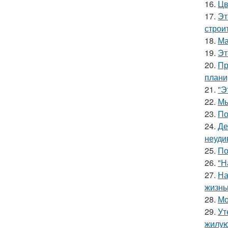
16.
Цв
17.
Эт
строи
18.
Ма
19.
Эт
20.
Пр
плани
21.
"Э
22.
Мы
23.
По
24.
Де
неуди
25.
По
26.
"Н
27.
На
жизнь
28.
Мо
29.
Ут
жилую