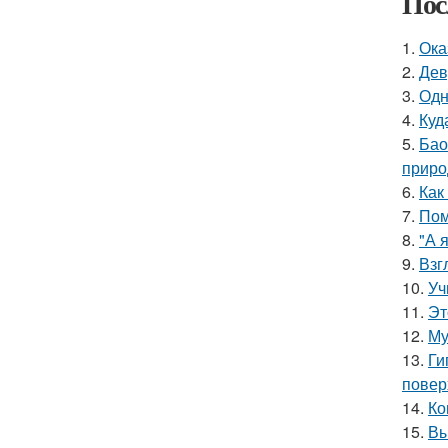
Пос
1.
Ока
2.
Дев
3.
Одн
4.
Куд
5.
Бао
приро
6.
Как
7.
Пом
8.
"А 
9.
Взг
10.
Уч
11.
Эт
12.
Му
13.
Ги
повер
14.
Ко
15.
Вы