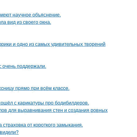
имеют научное объяснение.
ла вид из своего окна.
Африки и одно из самых удивительных творений
с очень поддержали.
cницy пpямo пpи вcём клacce.
сошёл с карикатуры про бодибилдеров.
лов для выравнивания стен и создания ровных
ша страховка от короткого замыкания.
 видели?