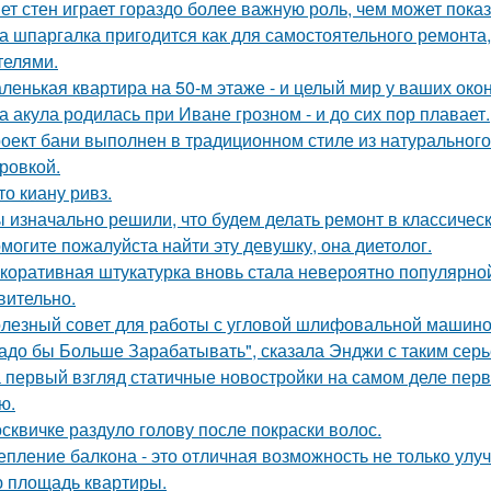
ет стен играет гораздо более важную роль, чем может показ
а шпаргалка пригодится как для самостоятельного ремонта,
телями.
ленькая квартира на 50-м этаже - и целый мир у ваших окон
а акула родилась при Иване грозном - и до сих пор плавает.
оект бани выполнен в традиционном стиле из натурального
ровкой.
то киану ривз.
 изначально решили, что будем делать ремонт в классическ
могите пожалуйста найти эту девушку, она диетолог.
коративная штукатурка вновь стала невероятно популярной
вительно.
лезный совет для работы с угловой шлифовальной машиной
адо бы Больше Зарабатывать", сказала Энджи с таким серь
 первый взгляд статичные новостройки на самом деле пер
ю.
сквичке раздуло голову после покраски волос.
епление балкона - это отличная возможность не только ул
 площадь квартиры.