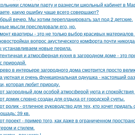
ольники сломали парту и разнесли школьный кабинет в Ма
аете, какую ошибку чаще всего совершают?
брый вечер. Мы хотим перепланировать зал под 2 детские.
ные мысли преследовали его, но.
монт квартиры - это не только выбор красивых материалов 
новостройках вопрос акустического комфорта почти никогда 
 устанавливаем новые перила.
тентичная и атмосферная кухня в загородном доме - это про
 с природой.
рево в интерьере загородного дома смотрится просто вели
а уютная и очень функциональная однушка - настоящий оаз
ки, которая любит природу.
от загородный дом особой атмосферой уюта и спокойствия
от домик словно создан для отдыха от городской суеты.
от ролик - отличное руководство для тех, кто хочет придать
ощадь: 39 кв.
от проект - пример того, как даже в ограниченном простра
тером и стилем.
к живи - век учись!