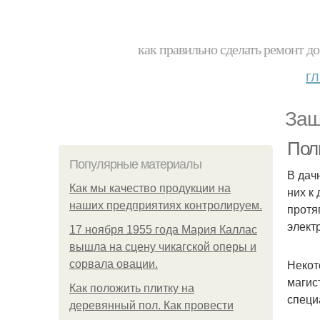
как правильно сделать ремонт до
г
Защ
Полн
Популярные материалы
В дач
Как мы качество продукции на
них к
наших предприятиях контролируем.
протя
элект
17 ноября 1955 года Мария Каллас
вышла на сцену чикагской оперы и
Некот
сорвала овации.
магис
Как положить плитку на
специ
деревянный пол. Как провести