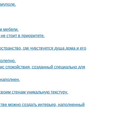
риуполе.
и мебели.
не стоит в приоритете.
странство, где чувствуется душа дома и его
колепно.
ис спокойствия, созданный специально для
 наполнен.
 своим стенам уникальную текстуру.
нстве можно создать интерьер, наполненный