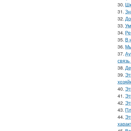
30.
Шк
31.
Зн
32.
До
33.
Ум
34.
Ре
35.
В 
36.
Мы
37.
Ау
связь
38.
Де
39.
Эт
хозяй
40.
Эт
41.
Эт
42.
Эт
43.
Пл
44.
Эт
харак
45.
Ве