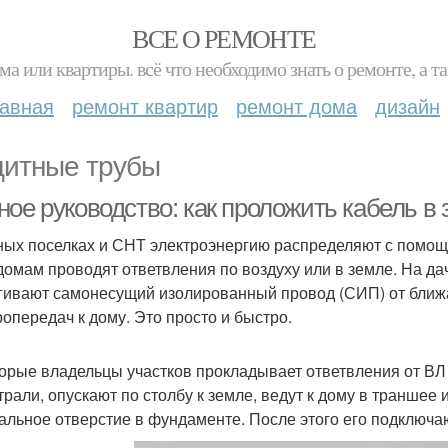
ВСЕ О РЕМОНТЕ
ма или квартиры. всё что необходимо знать о ремонте, а
лавная
ремонт квартир
ремонт дома
дизайн
итные трубы
ое руководство: как проложить кабель в 
ных поселках и СНТ электроэнергию распределяют с помощ
 домам проводят ответвления по воздуху или в земле. На 
гивают самонесущий изолированный провод (СИП) от ближ
ропередач к дому. Это просто и быстро.
орые владельцы участков прокладывает ответвления от ВЛ 
трали, опускают по столбу к земле, ведут к дому в траншее
альное отверстие в фундаменте. После этого его подключа