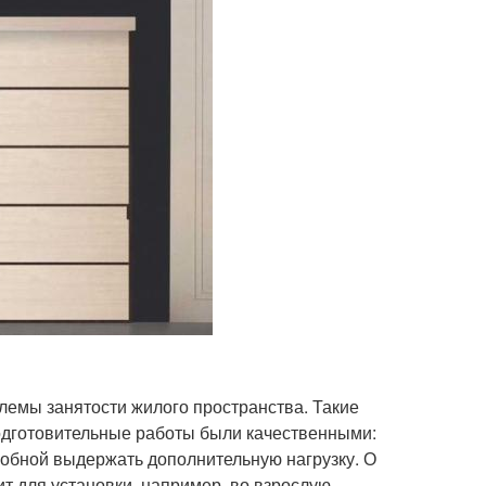
лемы занятости жилого пространства. Такие
подготовительные работы были качественными:
собной выдержать дополнительную нагрузку. О
ит для установки, например, во взрослую