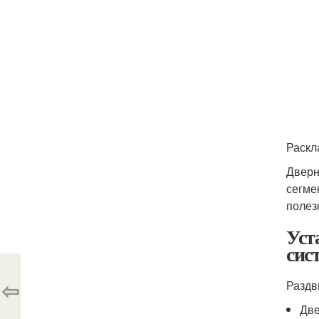
Раскл
Дверн
сегме
полез
Уст
сис
⇦
Раздв
Две