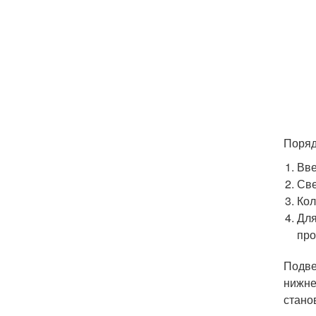
Поряд
Вве
Све
Кол
Для
про
Подве
нижне
стано