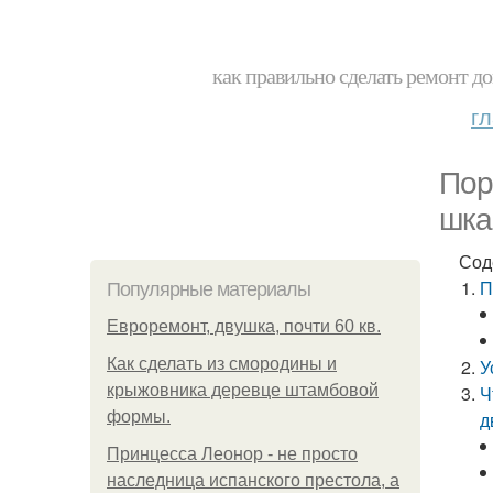
как правильно сделать ремонт до
г
Пор
шка
Сод
П
Популярные материалы
Евроремонт, двушка, почти 60 кв.
Как сделать из смородины и
У
крыжовника деревце штамбовой
Ч
формы.
д
Принцесса Леонор - не просто
наследница испанского престола, а