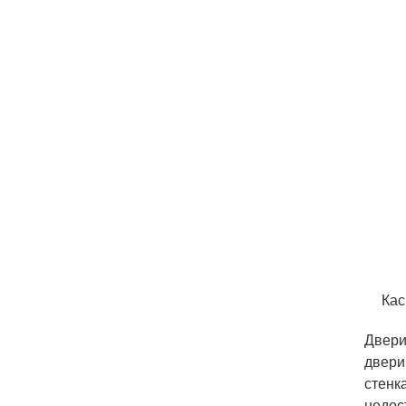
Кас
Двери
двери
стенк
недос