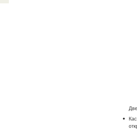
Две
Кас
отк