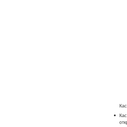
Кас
Кас
отк