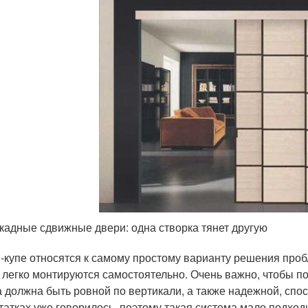
кадные сдвижные двери: одна створка тянет другую
-купе относятся к самому простому варианту решения проб
 легко монтируются самостоятельно. Очень важно, чтобы 
а должна быть ровной по вертикали, а также надежной, спо
татках уже говорилось, поэтому такая система мало подход