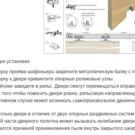
ок установки:
рху проёма шифоньера закрепите металлическую балку с 
рху к двери привинтите опорные роликовые узлы.
ёсики заведите в рельс. Двери смогут перемещаться вправо
 того чтобы повесить двери ровно, рельсовую направляющ
тивном случае может возникать самопроизвольное движени
сные двери в отличие от двух опорных раздвижных систем
й части дверного полотна может вызывать колебание двери
вится причиной проникновения пыли внутрь закрытого шка