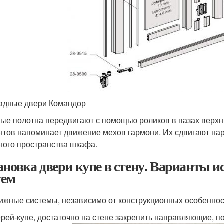
адные двери Командор
ые полотна передвигают с помощью роликов в пазах верх
нтов напоминает движение мехов гармони. Их сдвигают на
ного пространства шкафа.
ановка двери купе в стену. Варианты 
тем
ижные системы, независимо от конструкционных особенност
рей-купе, достаточно на стене закрепить направляющие, п