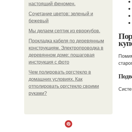
настоящий феномен.
Сочетание цветов: зеленый и
бежевый
Мы делаем септик из еврокубов.
Пор
куп
Прокладка кабеля по деревянным
конструкциям. Электропроводка в
деревянном доме: пошаговая
Помим
инструкция с фото
старо
Чем полировать оргстекло в
Подв
домашних условиях. Как
отполировать оргстекло своими
Систе
руками?