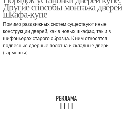
Двери на роликах
Раздвижная дверь
Другие способы монтажа дверей
шкафа-купе
Помимо раздвижных систем существуют иные
Замки для
конструкции дверей, как в новых шкафах, так и в
Замки для дверей
металлических дверей
шифоньерах старого образца. К ним относятся
подвесные дверные полотна и складные двери
(гармошки).
Механизм для
Двери для шкафа
раздвижных дверей