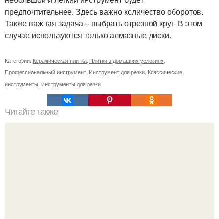
предпочтительнее. Здесь важно количество оборотов.
Также важная задача – выбрать отрезной круг. В этом
случае используются только алмазные диски.
Категории:
Керамическая плитка
,
Плитки в домашних условиях
,
Профессиональный инструмент
,
Инструмент для резки
,
Классические
инструменты
,
Инструменты для резки
Читайте также
На ДВП можно клеить обои. Чем обработать ДВП перед
поклейкой обоев?