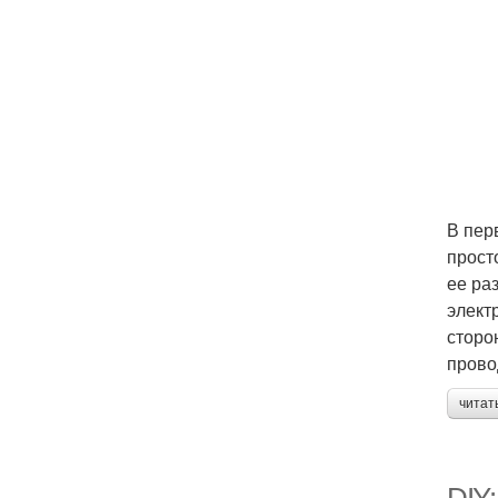
В пер
прост
ее ра
элект
сторо
прово
читат
DIY