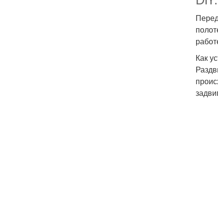
Перед
полот
работ
Как у
Раздв
проис
задви