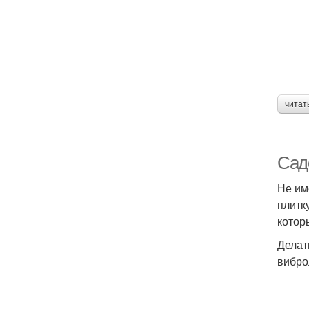
читат
Сад
Не им
плитк
котор
Делат
вибро