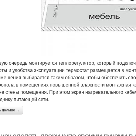
вую очередь монтируется теплорегулятор, который подключа
оты и удобства эксплуатации термостат размещается в монт
змещения выбирается таким образом, чтобы обеспечить сво
ропола в помещениях повышенной влажности монтажная ко
не стены помещения. При этом экран нагревательного каб
днику питающей сети.
ь дальше →
: как сделать двери купе своими руками 