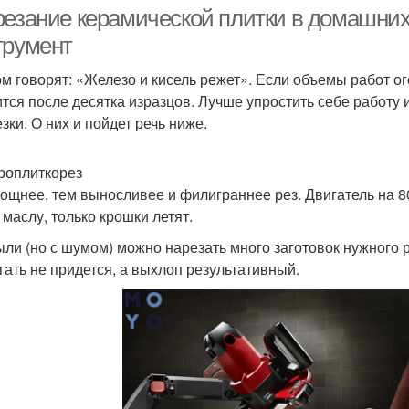
резание керамической плитки в домашни
трумент
ом говорят: «Железо и кисель режет». Если объемы работ ог
ится после десятка изразцов. Лучше упростить себе работ
зки. О них и пойдет речь ниже.
роплиткорез
ощнее, тем выносливее и филиграннее рез. Двигатель на 8
о маслу, только крошки летят.
ыли (но с шумом) можно нарезать много заготовок нужного 
гать не придется, а выхлоп результативный.