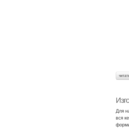
читат
Изг
Для н
вся к
форми