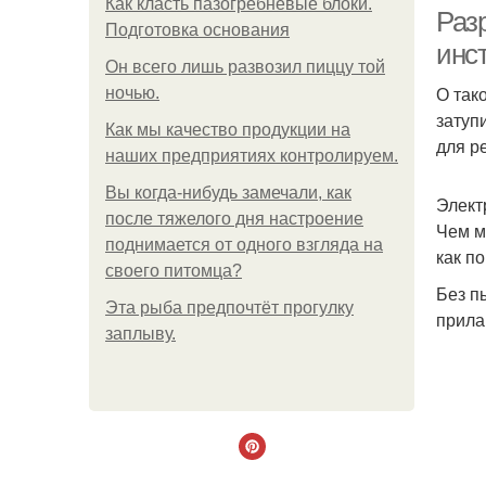
Как класть пазогребневые блоки.
Раз
Подготовка основания
инс
Он всего лишь развозил пиццу той
О так
ночью.
затуп
Как мы качество продукции на
для ре
наших предприятиях контролируем.
Вы когда-нибудь замечали, как
Элект
после тяжелого дня настроение
Чем м
поднимается от одного взгляда на
как п
своего питомца?
Без п
Эта рыба предпочтёт прогулку
прила
заплыву.