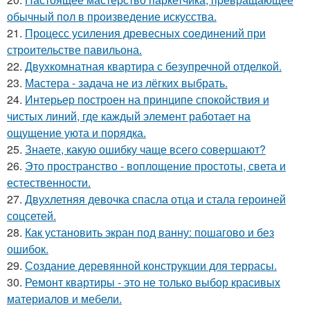
обычный пол в произведение искусства.
21.
Процесс усиления древесных соединений при
строительстве павильона.
22.
Двухкомнатная квартира с безупречной отделкой.
23.
Мастера - задача не из лёгких выбрать.
24.
Интерьер построен на принципе спокойствия и
чистых линий, где каждый элемент работает на
ощущение уюта и порядка.
25.
Знаете, какую ошибку чаще всего совершают?
26.
Это пространство - воплощение простоты, света и
естественности.
27.
Двухлетняя девочка спасла отца и стала героиней
соцсетей.
28.
Как установить экран под ванну: пошагово и без
ошибок.
29.
Создание деревянной конструкции для террасы.
30.
Ремонт квартиры - это не только выбор красивых
материалов и мебели.