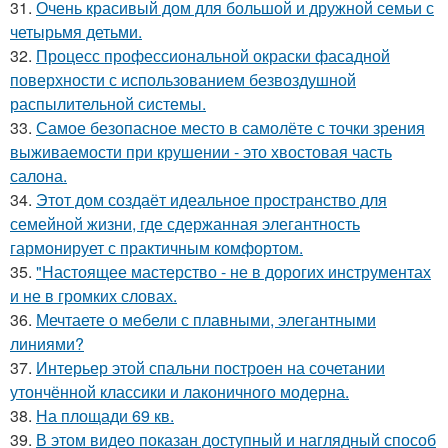
31.
Очень красивый дом для большой и дружной семьи с
четырьмя детьми.
32.
Процесс профессиональной окраски фасадной
поверхности с использованием безвоздушной
распылительной системы.
33.
Самое безопасное место в самолёте с точки зрения
выживаемости при крушении - это хвостовая часть
салона.
34.
Этот дом создаёт идеальное пространство для
семейной жизни, где сдержанная элегантность
гармонирует с практичным комфортом.
35.
"Настоящее мастерство - не в дорогих инструментах
и не в громких словах.
36.
Мечтаете о мебели с плавными, элегантными
линиями?
37.
Интерьер этой спальни построен на сочетании
утончённой классики и лаконичного модерна.
38.
На площади 69 кв.
39.
В этом видео показан доступный и наглядный способ