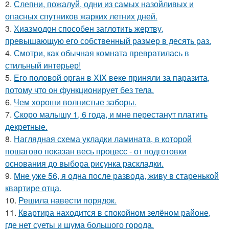
2.
Слепни, пожалуй, одни из самых назойливых и
опасных спутников жарких летних дней.
3.
Хиазмодон способен заглотить жертву,
превышающую его собственный размер в десять раз.
4.
Смотри, как обычная комната превратилась в
стильный интерьер!
5.
Его половой орган в XIX веке приняли за паразита,
потому что он функционирует без тела.
6.
Чем хороши волнистые заборы.
7.
Скоро малышу 1, 6 года, и мне перестанут платить
декретные.
8.
Наглядная схема укладки ламината, в которой
пошагово показан весь процесс - от подготовки
основания до выбора рисунка раскладки.
9.
Мне уже 56, я одна после развода, живу в старенькой
квартире отца.
10.
Решила навести порядок.
11.
Квартира находится в спокойном зелёном районе,
где нет суеты и шума большого города.