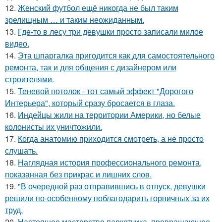
12.
Женский футбол ещё никогда не был таким
зрелищным … и таким неожиданным.
13.
Гдe-то в лесу три девушки просто записали милое
видео.
14.
Эта шпаргалка пригодится как для самостоятельного
ремонта, так и для общения с дизайнером или
строителями.
15.
Теневой потолок - тот самый эффект "Дорогого
Интерьера", который сразу бросается в глаза.
16.
Индейцы жили на территории Америки, но белые
колонисты их уничтожили.
17.
Когда анатомию приходится смотреть, а не просто
слушать.
18.
Наглядная история профессионального ремонта,
показанная без прикрас и лишних слов.
19.
"В очередной раз отправившись в отпуск, девушки
решили по-особенному поблагодарить горничных за их
труд.
20.
Настоящее мастерство паркетчика, превращающее