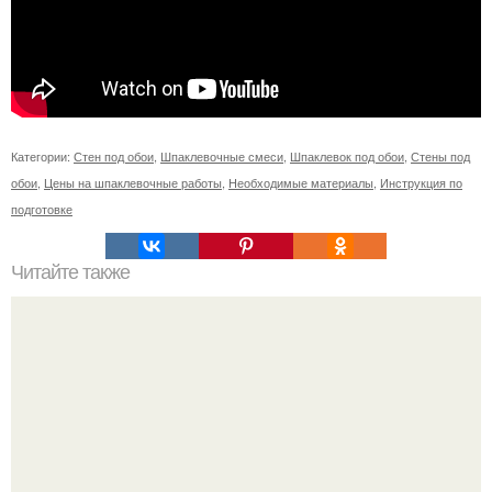
Категории:
Стен под обои
,
Шпаклевочные смеси
,
Шпаклевок под обои
,
Стены под
обои
,
Цены на шпаклевочные работы
,
Необходимые материалы
,
Инструкция по
подготовке
Читайте также
Клубника в бочке - красиво и вкусно.