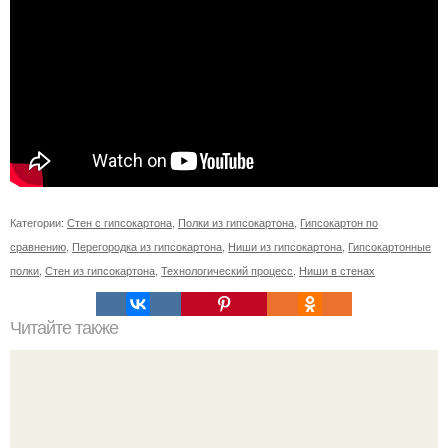
Категории:
Стен с гипсокартона
,
Полки из гипсокартона
,
Гипсокартон по
сравнению
,
Перегородка из гипсокартона
,
Ниши из гипсокартона
,
Гипсокартонные
полки
,
Стен из гипсокартона
,
Технологический процесс
,
Ниши в стенах
Читайте также