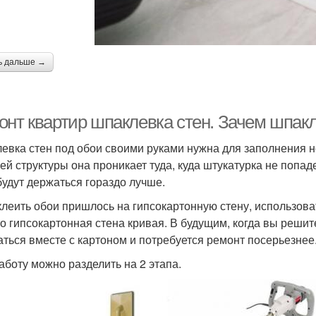
ь дальше →
онт квартир шпаклевка стен. Зачем шпак
евка стен под обои своими руками нужна для заполнения не
оей структуры она проникает туда, куда штукатурка не попад
будут держаться гораздо лучше.
клеить обои пришлось на гипсокартонную стену, использова
то гипсокартонная стена кривая. В будущим, когда вы решит
аться вместе с картоном и потребуется ремонт посерьезнее
аботу можно разделить на 2 этапа.