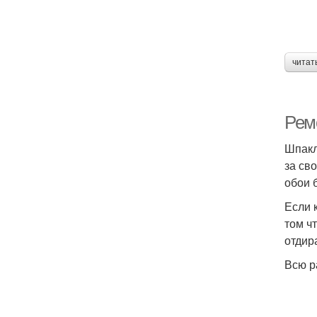
читат
Рем
Шпакл
за св
обои 
Если 
том ч
отдир
Всю р