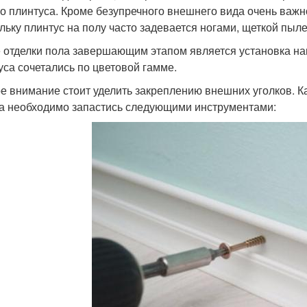
го плинтуса. Кроме безупречного внешнего вида очень важ
льку плинтус на полу часто задевается ногами, щеткой пыл
 отделки пола завершающим этапом является установка на
уса сочетались по цветовой гамме.
е внимание стоит уделить закреплению внешних уголков. К
а необходимо запастись следующими инструментами: