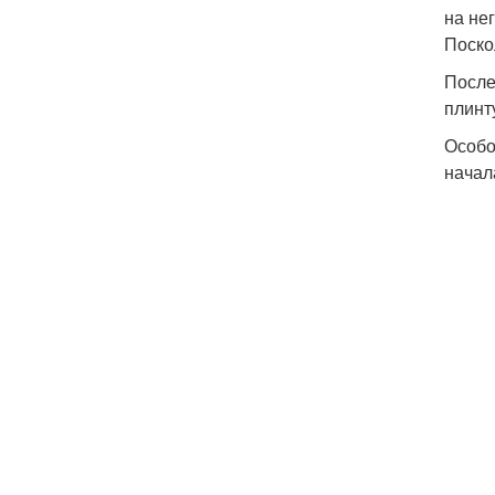
на не
Поско
После
плинт
Особо
начал