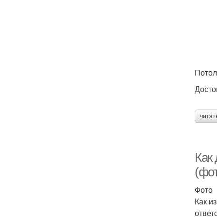
Потол
Досто
читат
Как 
(фот
Фото
Как и
ответ