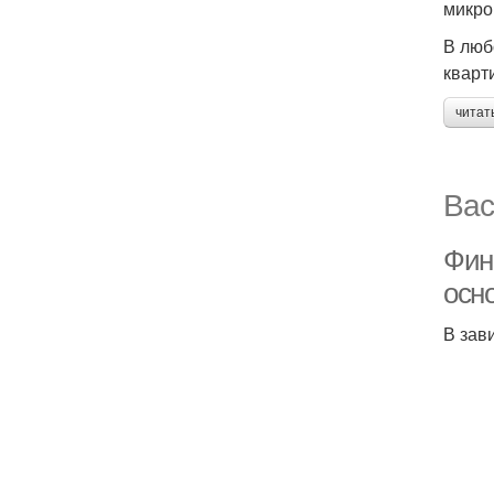
микро
В люб
кварт
читат
Вас
Фин
осн
В зав