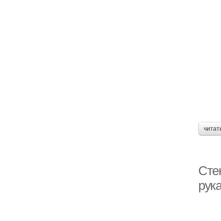
читат
Стен
рук