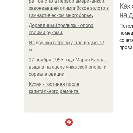
реттон стала первой американкой,
Как 
завоевавшей олимпийское золото в
на 
гимнастическом многоборье.
Потол
Деревянный трельяж - опора
помещ
своими руками.
сочет
Из двушки в трешку, площадью 72
прова
кв.
17 ноября 1955 года Мария Каллас
вышла на сцену чикагской оперы и
сорвала овации.
Кухня - гостиная после
капитального ремонта.