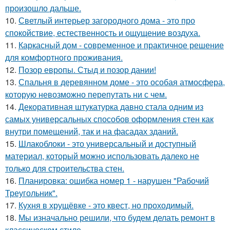
произошло дальше.
10.
Светлый интерьер загородного дома - это про
спокойствие, естественность и ощущение воздуха.
11.
Каркасный дом - современное и практичное решение
для комфортного проживания.
12.
Позор европы. Стыд и позор дании!
13.
Спальня в деревянном доме - это особая атмосфера,
которую невозможно перепутать ни с чем.
14.
Декоративная штукатурка давно стала одним из
самых универсальных способов оформления стен как
внутри помещений, так и на фасадах зданий.
15.
Шлакоблоки - это универсальный и доступный
материал, который можно использовать далеко не
только для строительства стен.
16.
Планировка: ошибка номер 1 - нарушен "Рабочий
Треугольник".
17.
Кухня в хрущёвке - это квест, но проходимый.
18.
Мы изначально решили, что будем делать ремонт в
классическом стиле.