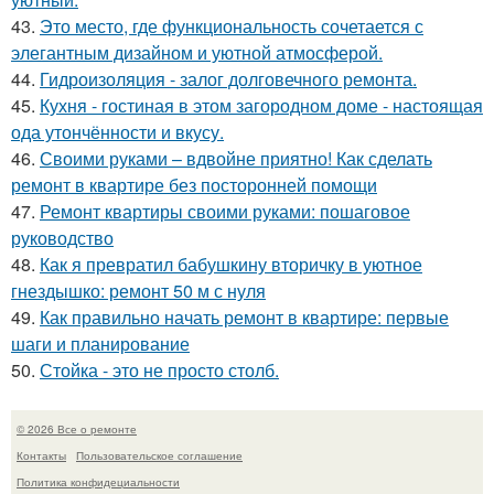
43.
Это место, где функциональность сочетается с
элегантным дизайном и уютной атмосферой.
44.
Гидроизоляция - залог долговечного ремонта.
45.
Кухня - гостиная в этом загородном доме - настоящая
ода утончённости и вкусу.
46.
Своими руками – вдвойне приятно! Как сделать
ремонт в квартире без посторонней помощи
47.
Ремонт квартиры своими руками: пошаговое
руководство
48.
Как я превратил бабушкину вторичку в уютное
гнездышко: ремонт 50 м с нуля
49.
Как правильно начать ремонт в квартире: первые
шаги и планирование
50.
Стойка - это не просто столб.
© 2026 Все о ремонте
Контакты
Пользовательское соглашение
Политика конфидециальности