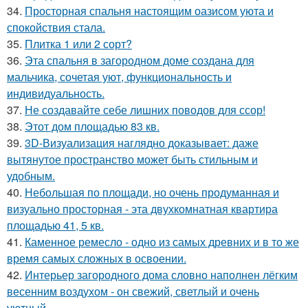
34.
Просторная спальня настоящим оазисом уюта и
спокойствия стала.
35.
Плитка 1 или 2 сорт?
36.
Эта спальня в загородном доме создана для
мальчика, сочетая уют, функциональность и
индивидуальность.
37.
Не создавайте себе лишних поводов для ссор!
38.
Этот дом площадью 83 кв.
39.
3D-Визуализация наглядно доказывает: даже
вытянутое пространство может быть стильным и
удобным.
40.
Небольшая по площади, но очень продуманная и
визуально просторная - эта двухкомнатная квартира
площадью 41, 5 кв.
41.
Каменное ремесло - одно из самых древних и в то же
время самых сложных в освоении.
42.
Интерьер загородного дома словно наполнен лёгким
весенним воздухом - он свежий, светлый и очень
уютный.