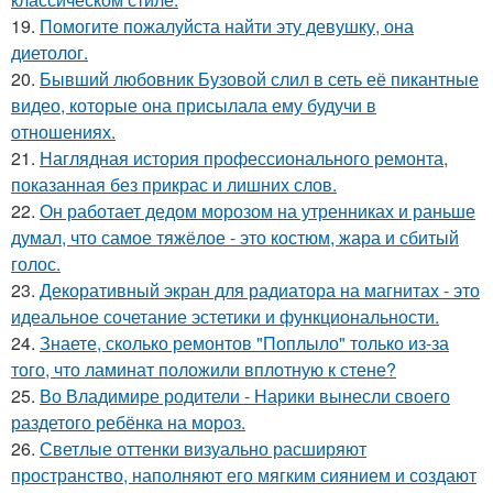
19.
Помогите пожалуйста найти эту девушку, она
диетолог.
20.
Бывший любовник Бузовой слил в сеть её пикантные
видео, которые она присылала ему будучи в
отношениях.
21.
Наглядная история профессионального ремонта,
показанная без прикрас и лишних слов.
22.
Он работает дедом морозом на утренниках и раньше
думал, что самое тяжёлое - это костюм, жара и сбитый
голос.
23.
Декоративный экран для радиатора на магнитах - это
идеальное сочетание эстетики и функциональности.
24.
Знаете, сколько ремонтов "Поплыло" только из-за
того, что ламинат положили вплотную к стене?
25.
Во Владимире родители - Нарики вынесли своего
раздетого ребёнка на мороз.
26.
Светлые оттенки визуально расширяют
пространство, наполняют его мягким сиянием и создают