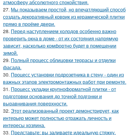
атмосферу абсолютного спокойствия.
27.
Мы показываем простой, но впечатляющий способ
создать декоративный коврик из керамической плитки
прямо в проёме двери.
28.
Перед наступлением холодов особенно важно
проверить окна в доме - от их состояния напрямую
зависит, насколько комфортно будет в помещении
зимой.
29.
Полный процесс облицовки террасы и отделки
фасада.
30.
Процесс установки подрозетника в стену - один из
важных этапов электромонтажных работ при ремонте.
31.
Процесс укладки крупноформатной плитки - от
подготовки основания до точной подгонки и
выравнивания поверхности.
32.
Этот реализованный проект демонстрирует, как
интерьер может полностью отражать личность и
интересы хозяина.
33.
Представьте: вы заливаете идеальную стяжку.