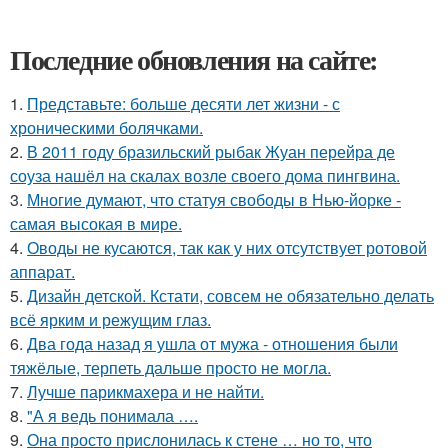
Последние обновления на сайте:
1.
Представьте: больше десяти лет жизни - с
хроническими болячками.
2.
В 2011 году бразильский рыбак Жуан перейра де
соуза нашёл на скалах возле своего дома пингвина.
3.
Многие думают, что статуя свободы в Нью-йорке -
самая высокая в мире.
4.
Оводы не кусаются, так как у них отсутствует ротовой
аппарат.
5.
Дизайн детской. Кстати, совсем не обязательно делать
всё ярким и режущим глаз.
6.
Два года назад я ушла от мужа - отношения были
тяжёлые, терпеть дальше просто не могла.
7.
Лучше парикмахера и не найти.
8.
"А я ведь понимала ….
9.
Она просто прислонилась к стене … но то, что