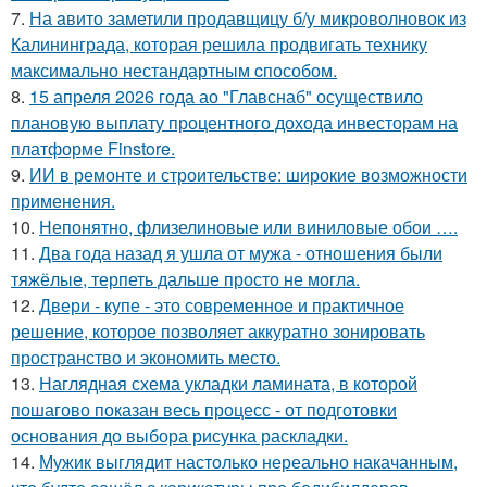
7.
На aвито заметили продавщицу б/у микроволновок из
Калининграда, которая решила продвигать технику
максимально нестандартным cпособом.
8.
15 апреля 2026 года ао "Главснаб" осуществило
плановую выплату процентного дохода инвесторам на
платформе Finstore.
9.
ИИ в ремонте и строительстве: широкие возможности
применения.
10.
Непонятно, флизелиновые или виниловые обои ….
11.
Два года назад я ушла от мужа - отношения были
тяжёлые, терпеть дальше просто не могла.
12.
Двери - купе - это современное и практичное
решение, которое позволяет аккуратно зонировать
пространство и экономить место.
13.
Наглядная схема укладки ламината, в которой
пошагово показан весь процесс - от подготовки
основания до выбора рисунка раскладки.
14.
Мужик выглядит настолько нереально накачанным,