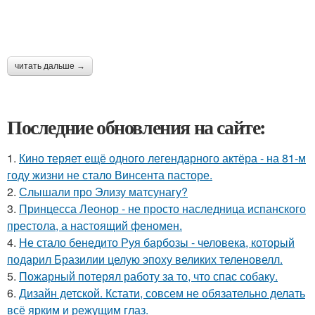
читать дальше →
Последние обновления на сайте:
1.
Кино теряет ещё одного легендарного актёра - на 81-м
году жизни не стало Винсента пасторе.
2.
Слышали про Элизу матсунагу?
3.
Принцесса Леонор - не просто наследница испанского
престола, а настоящий феномен.
4.
Не стало бенедито Руя барбозы - человека, который
подарил Бразилии целую эпоху великих теленовелл.
5.
Пожарный потерял работу за то, что спас собаку.
6.
Дизайн детской. Кстати, совсем не обязательно делать
всё ярким и режущим глаз.