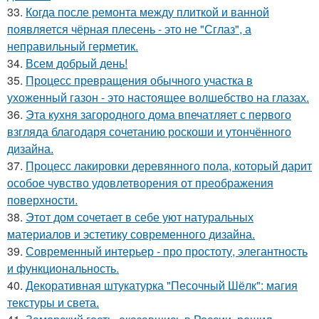
33.
Когда после ремонта между плиткой и ванной
появляется чёрная плесень - это не "Сглаз", а
неправильный герметик.
34.
Всем добрый день!
35.
Процесс превращения обычного участка в
ухоженный газон - это настоящее волшебство на глазах.
36.
Эта кухня загородного дома впечатляет с первого
взгляда благодаря сочетанию роскоши и утончённого
дизайна.
37.
Процесс лакировки деревянного пола, который дарит
особое чувство удовлетворения от преображения
поверхности.
38.
Этот дом сочетает в себе уют натуральных
материалов и эстетику современного дизайна.
39.
Современный интерьер - про простоту, элегантность
и функциональность.
40.
Декоративная штукатурка "Песочный Шёлк": магия
текстуры и света.