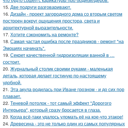
что будто сошёл с карикатуры про бодибилдеров.
15.
Две подруги разговаривают.
16.
Дизайн - проект загородного дома со вторым светом
построен вокруг ощущения простора, света и
архитектурной выразительности.
17.
Хотите сэкономить на ремонте?
18.
Самая частая ошибка после праздников - ремонт "на
Эмоциях начинать".
19.
Секрет качественной гидроизоляции ванной в …
состоит.
20.
Журнальный столик своими руками - маленькая
деталь, которая делает гостиную по-настоящему
удобной.
21.
Эта акула родилась при Иване грозном - и до сих пор
плавает.
22.
Теневой потолок - тот самый эффект "Дорогого
Интерьера", который сразу бросается в глаза.
23.
Когда всё-таки удалось уломать её на кое-что этакое!
24.
Древесина - это не только один из самых популярных