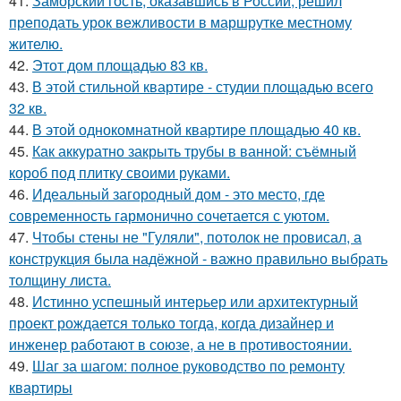
41.
Заморский гость, оказавшись в России, решил
преподать урок вежливости в маршрутке местному
жителю.
42.
Этот дом площадью 83 кв.
43.
В этой стильной квартире - студии площадью всего
32 кв.
44.
В этой однокомнатной квартире площадью 40 кв.
45.
Как аккуратно закрыть трубы в ванной: съёмный
короб под плитку своими руками.
46.
Идеальный загородный дом - это место, где
современность гармонично сочетается с уютом.
47.
Чтобы стены не "Гуляли", потолок не провисал, а
конструкция была надёжной - важно правильно выбрать
толщину листа.
48.
Истинно успешный интерьер или архитектурный
проект рождается только тогда, когда дизайнер и
инженер работают в союзе, а не в противостоянии.
49.
Шаг за шагом: полное руководство по ремонту
квартиры