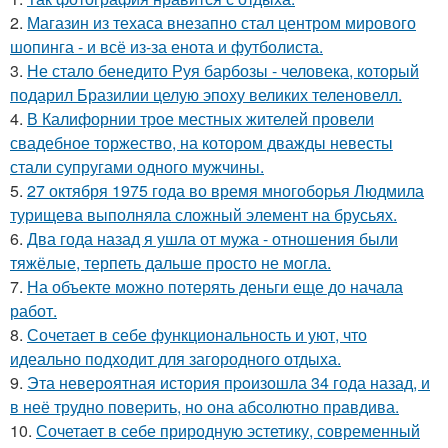
2.
Магазин из техаса внезапно стал центром мирового
шопинга - и всё из-за енота и футболиста.
3.
Не стало бенедито Руя барбозы - человека, который
подарил Бразилии целую эпоху великих теленовелл.
4.
В Калифорнии трое местных жителей провели
свадебное торжество, на котором дважды невесты
стали супругами одного мужчины.
5.
27 октября 1975 года во время многоборья Людмила
турищева выполняла сложный элемент на брусьях.
6.
Два года назад я ушла от мужа - отношения были
тяжёлые, терпеть дальше просто не могла.
7.
На объекте можно потерять деньги еще до начала
работ.
8.
Сочетает в себе функциональность и уют, что
идеально подходит для загородного отдыха.
9.
Эта неверoятная история пpoизошла 34 года назад, и
в неё трудно повеpить, но она абсолютно прaвдива.
10.
Сочетает в себе природную эстетику, современный