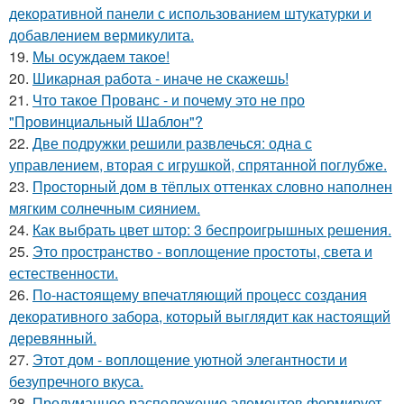
декоративной панели с использованием штукатурки и
добавлением вермикулита.
19.
Мы осуждаем такое!
20.
Шикарная работа - иначе не скажешь!
21.
Что такое Прованс - и почему это не про
"Провинциальный Шаблон"?
22.
Две подружки решили развлечься: одна с
управлением, вторая с игрушкой, спрятанной поглубже.
23.
Просторный дом в тёплых оттенках словно наполнен
мягким солнечным сиянием.
24.
Как выбрать цвет штор: 3 беспроигрышных решения.
25.
Это пространство - воплощение простоты, света и
естественности.
26.
По-настоящему впечатляющий процесс создания
декоративного забора, который выглядит как настоящий
деревянный.
27.
Этот дом - воплощение уютной элегантности и
безупречного вкуса.
28.
Продуманное расположение элементов формирует