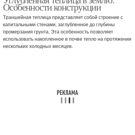
Траншейная теплица
Теплица в земле
Особенности конструкции
Траншейная теплица представляет собой строение с
капитальными стенами, заглубленное до глубины
промерзания грунта. Эта особенность позволяет
Подземные теплицы
Теплицы в сибири
использовать накопленное в почве тепло на протяжении
нескольких холодных месяцев.