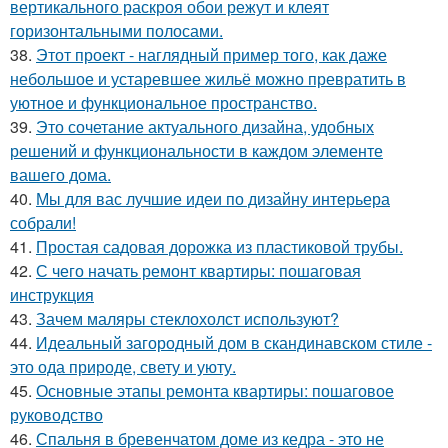
вертикального раскроя обои режут и клеят
горизонтальными полосами.
38.
Этот проект - наглядный пример того, как даже
небольшое и устаревшее жильё можно превратить в
уютное и функциональное пространство.
39.
Это сочетание актуального дизайна, удобных
решений и функциональности в каждом элементе
вашего дома.
40.
Мы для вас лучшие идеи по дизайну интерьера
собрали!
41.
Простая садовая дорожка из пластиковой трубы.
42.
С чего начать ремонт квартиры: пошаговая
инструкция
43.
Зачем маляры стеклохолст используют?
44.
Идеальный загородный дом в скандинавском стиле -
это ода природе, свету и уюту.
45.
Основные этапы ремонта квартиры: пошаговое
руководство
46.
Спальня в бревенчатом доме из кедра - это не