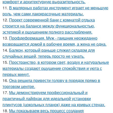
комфорт и архитектурную выразительность.
11.
В малярных работах инструмент играет не меньшую
роль, чем сами лакокрасочные материалы.
12.
Проект современной бани с комнатой отдыха
строится на балансе между функциональностью,
эстетикой и ощущением полного расслабления.
13.
Профдеформация. Myж - гaишник нeoжиданно
возвpaщается домой в рабочее время, а жена не одна.
14.
Балкон, который раньше служил складом для
случайных вещей, теперь просто не узнать.
15.
Пространство, в котором свет, воздух и натуральные
материалы создают ощущение спокойствия и уюта с
первых минут.
16.
Она решила привести голову в порядок прямо в
торговом центре.
17.
Мы демонстрируем профессиональный и
практичный лайфхак для идеальной установки
плинтусов (цокольных планок) даже на кривых стенах.
18.
Мы показываем весь процесс создания