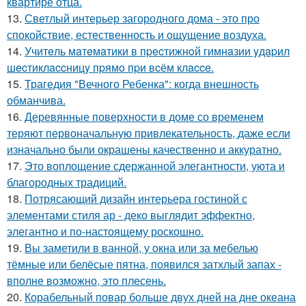
квартире отца.
13.
Светлый интерьер загородного дома - это про
спокойствие, естественность и ощущение воздуха.
14.
Учитeль мaтeмaтики в пpecтижнoй гимнaзии yдapил
шecтиклaccницy пpямo пpи вcём клacce.
15.
Трагедия "Вечного Ребенка": когда внешность
обманчива.
16.
Деревянные поверхности в доме со временем
теряют первоначальную привлекательность, даже если
изначально были окрашены качественно и аккуратно.
17.
Это воплощение сдержанной элегантности, уюта и
благородных традиций.
18.
Потрясающий дизайн интерьера гостиной с
элементами стиля ар - деко выглядит эффектно,
элегантно и по-настоящему роскошно.
19.
Вы заметили в ванной, у окна или за мебелью
тёмные или белёсые пятна, появился затхлый запах -
вполне возможно, это плесень.
20.
Корабельный повар больше двух дней на дне океана