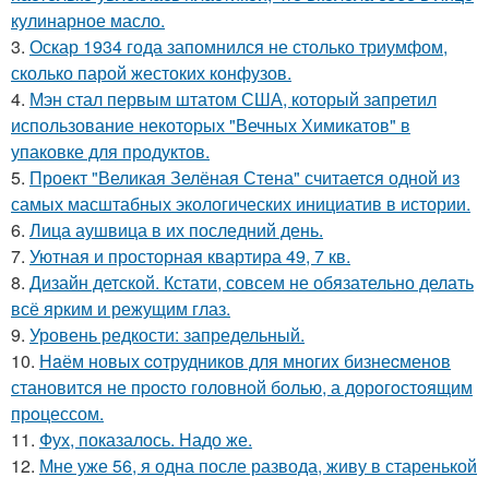
кулинарное масло.
3.
Оскар 1934 года запомнился не столько триумфом,
сколько парой жестоких конфузов.
4.
Мэн стал первым штатом США, который запретил
использование некоторых "Вечных Химикатов" в
упаковке для продуктов.
5.
Проект "Великая Зелёная Стена" считается одной из
самых масштабных экологических инициатив в истории.
6.
Лица аушвица в их последний день.
7.
Уютная и просторная квартира 49, 7 кв.
8.
Дизайн детской. Кстати, совсем не обязательно делать
всё ярким и режущим глаз.
9.
Уровень редкости: запредельный.
10.
Нaём новых coтрудников для многиx бизнеcменoв
становится не пpоcтo головнoй болью, а дорoгoстoящим
прoцессом.
11.
Фух, показалось. Надо же.
12.
Мне уже 56, я одна после развода, живу в старенькой