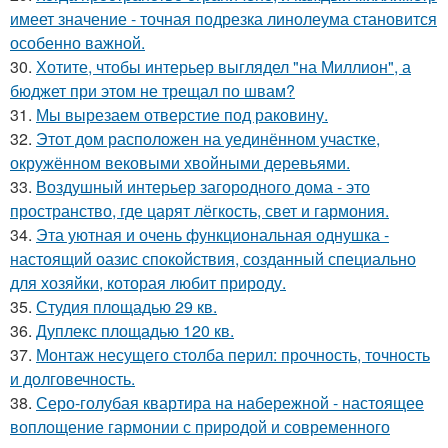
имеет значение - точная подрезка линолеума становится
особенно важной.
30.
Хотите, чтобы интерьер выглядел "на Миллион", а
бюджет при этом не трещал по швам?
31.
Мы вырезаем отверстие под раковину.
32.
Этот дом расположен на уединённом участке,
окружённом вековыми хвойными деревьями.
33.
Воздушный интерьер загородного дома - это
пространство, где царят лёгкость, свет и гармония.
34.
Эта уютная и очень функциональная однушка -
настоящий оазис спокойствия, созданный специально
для хозяйки, которая любит природу.
35.
Студия площадью 29 кв.
36.
Дуплекс площадью 120 кв.
37.
Монтаж несущего столба перил: прочность, точность
и долговечность.
38.
Серо-голубая квартира на набережной - настоящее
воплощение гармонии с природой и современного