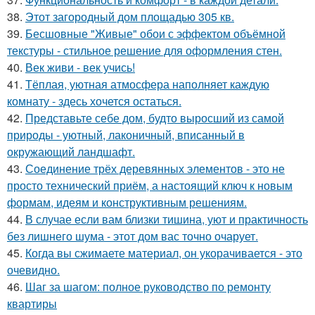
38.
Этот загородный дом площадью 305 кв.
39.
Бесшовные "Живые" обои с эффектом объёмной
текстуры - стильное решение для оформления стен.
40.
Век живи - век учись!
41.
Тёплая, уютная атмосфера наполняет каждую
комнату - здесь хочется остаться.
42.
Представьте себе дом, будто выросший из самой
природы - уютный, лаконичный, вписанный в
окружающий ландшафт.
43.
Соединение трёх деревянных элементов - это не
просто технический приём, а настоящий ключ к новым
формам, идеям и конструктивным решениям.
44.
В случае если вам близки тишина, уют и практичность
без лишнего шума - этот дом вас точно очарует.
45.
Когда вы сжимаете материал, он укорачивается - это
очевидно.
46.
Шаг за шагом: полное руководство по ремонту
квартиры