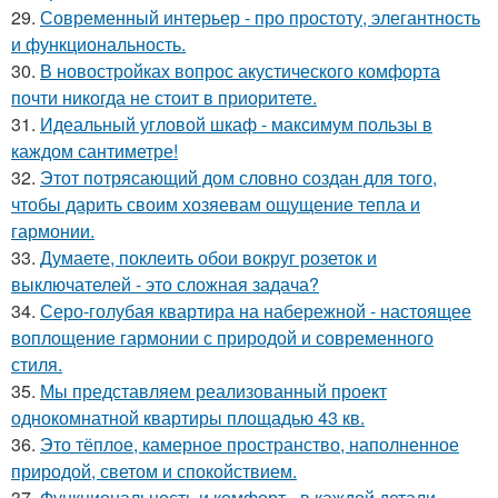
29.
Современный интерьер - про простоту, элегантность
и функциональность.
30.
В новостройках вопрос акустического комфорта
почти никогда не стоит в приоритете.
31.
Идеальный угловой шкаф - максимум пользы в
каждом сантиметре!
32.
Этот потрясающий дом словно создан для того,
чтобы дарить своим хозяевам ощущение тепла и
гармонии.
33.
Думаете, поклеить обои вокруг розеток и
выключателей - это сложная задача?
34.
Серо-голубая квартира на набережной - настоящее
воплощение гармонии с природой и современного
стиля.
35.
Мы представляем реализованный проект
однокомнатной квартиры площадью 43 кв.
36.
Это тёплое, камерное пространство, наполненное
природой, светом и спокойствием.
37.
Функциональность и комфорт - в каждой детали.