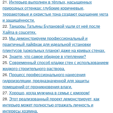
21.
Интерьер выполнен в тёплых, насыщенных
природных оттенках: глубокие коричневые,
терракотовые и охристые тона создают ощущение уюта
и защищённости.
22.
Танцоры Татьяны Булановой ушли от неё после
Хайпа в соцсетях.
23.
Мы демонстрируем профессиональный и
практичный лайфхак для идеальной установки
плинтусов (цокольных планок) даже на кривых стенах.
24.
Знаете, что самое обидное в утеплении?
25.
Современный способ кладки стен с использованием
жидкого строительного раствора.
26.
Процесс профессионального нанесения
гидроизоляции, предназначенной для защиты
помещений от проникновения влаги.
27.
Хорошо, когда мужчина в семье с юмором!
28.
Этот реализованный проект демонстрирует, как
интерьер может полностью отражать личность и
интересы хозяина.