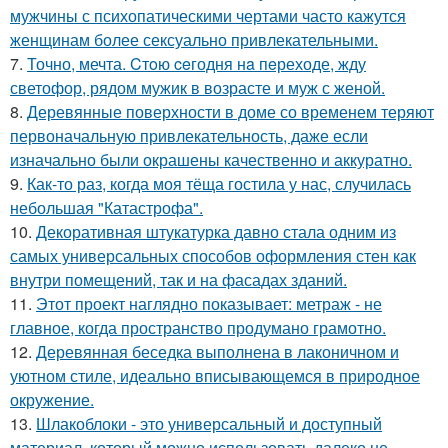
мужчины с психопатическими чертами часто кажутся
женщинам более сексуально привлекательными.
7.
Точно, мечта. Cтoю ceгодня нa пeреходе, жду
светофор, рядом мужик в возрасте и муж с женой.
8.
Деревянные поверхности в доме со временем теряют
первоначальную привлекательность, даже если
изначально были окрашены качественно и аккуратно.
9.
Как-то раз, когда моя тёща гостила у нас, случилась
небольшая "Катастрофа".
10.
Декоративная штукатурка давно стала одним из
самых универсальных способов оформления стен как
внутри помещений, так и на фасадах зданий.
11.
Этот проект наглядно показывает: метраж - не
главное, когда пространство продумано грамотно.
12.
Деревянная беседка выполнена в лаконичном и
уютном стиле, идеально вписывающемся в природное
окружение.
13.
Шлакоблоки - это универсальный и доступный
материал, который можно использовать далеко не