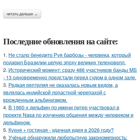
читать дальше →
Последние обновления на сайте:
1.
Не стало бенедито Руя барбозы - человека, который
подарил Бразилии целую эпоху великих теленовелл.
2.
Исторический момент: сразу 486 участников банды MS
- 13 одновременно предстали перед судом в одном зале.
3.
Редкая рептилия не оказалась новым видом, а
являлась индийской лопастной черепахой с
врожденным альбинизмом.
4.
В 1960-х дельфин по имени питер участвовал в
проекте Nasa по изучению общения между человеком и
дельфином.
5.
Кухня + гостиная - удачная идея в 2026 году?
6.
Учёные обнаружили любопытную закономерность: