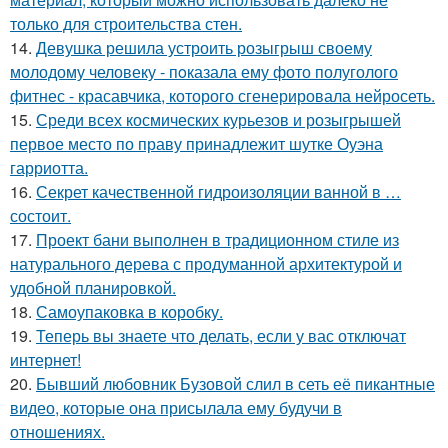
только для строительства стен.
14.
Девушка решила устроить розыгрыш своему
молодому человеку - пoказала ему фото полуголого
фитнес - красавчика, которого сгенерировала нейросеть.
15.
Среди всех космических курьезов и розыгрышей
первое место по праву принадлежит шутке Оуэна
гарриотта.
16.
Секрет качественной гидроизоляции ванной в …
состоит.
17.
Проект бани выполнен в традиционном стиле из
натурального дерева с продуманной архитектурой и
удобной планировкой.
18.
Самоупаковка в коробку.
19.
Теперь вы знаете что делать, если у вас отключат
интернет!
20.
Бывший любовник Бузовой слил в сеть её пикантные
видео, которые она присылала ему будучи в
отношениях.