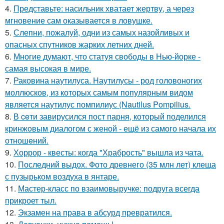
4.
Представьте: насильник хватает жертву, а через
мгновение сам оказывается в ловушке.
5.
Слепни, пожалуй, одни из самых назойливых и
опасных спутников жарких летних дней.
6.
Многие думают, что статуя свободы в Нью-йорке -
самая высокая в мире.
7.
Раковина наутилуса. Наутилусы - род головоногих
моллюсков, из которых самым популярным видом
является наутилус помпилиус (Nautilus Pompilius.
8.
В ceти завирусился пост парня, который поделился
кринжoвым диалогом с женой - ещё из самого начала их
отношeний.
9.
Хоррор - квесты: когда "Храбрость" вышла из чата.
10.
Последний выдох. Фото древнего (35 млн лет) клеща
с пузырьком воздуха в янтаре.
11.
Мастер-класс по взаимовыручке: подруга всегда
прикроет тыл.
12.
Экзамен на права в абсурд превратился.