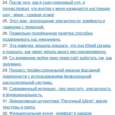
24.
После того, как я съел гороховый суп, я
почувствовал, что внутри у меня начинается настоящее
шоу - мини - газовая атака!
25.
Этот дом - воплощение элегантности, комфорта и
гармонии с природой.
26.
Правильно подобранная палитра способна
поддерживать нас ежедневно.
27.
Эта дамочка, решила доказать, что она Юлий Цезарь
и показать, как умеет делать много дел одновременно.
28.
Со временем любое окно перестаёт работать так, как
задумано.
29.
Процесс профессиональной окраски фасадной
поверхности с использованием безвоздушной
распылительной системы.
30.
Современный интерьер - про простоту, элегантность
и функциональность.
31.
Декоративная штукатурка "Песочный Шёлк": магия
текстуры и света.
32.
Функциональная кухня - комфорт в каждом