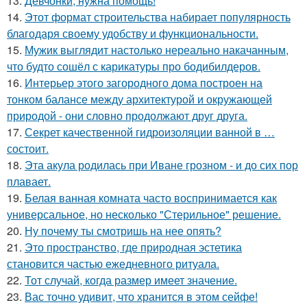
13.
Девчонки, нужна помощь!
14.
Этот формат строительства набирает популярность
благодаря своему удобству и функциональности.
15.
Мужик выглядит настолько нереально накачанным,
что будто сошёл с карикатуры про бодибилдеров.
16.
Интерьер этого загородного дома построен на
тонком балансе между архитектурой и окружающей
природой - они словно продолжают друг друга.
17.
Секрет качественной гидроизоляции ванной в …
состоит.
18.
Эта акула родилась при Иване грозном - и до сих пор
плавает.
19.
Белая ванная комната часто воспринимается как
универсальное, но несколько "Стерильное" решение.
20.
Ну почему ты смотришь на нее опять?
21.
Это пространство, где природная эстетика
становится частью ежедневного ритуала.
22.
Тот случай, когда размер имеет значение.
23.
Вас точно удивит, что хранится в этом сейфе!