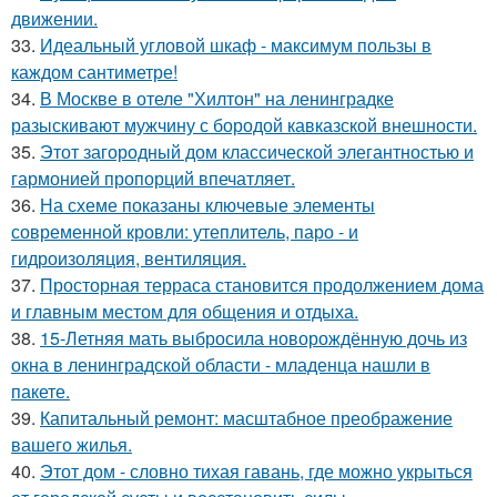
движении.
33.
Идеальный угловой шкаф - максимум пользы в
каждом сантиметре!
34.
В Москве в отеле "Хилтон" на ленинградке
разыскивают мужчину с бородой кавказской внешности.
35.
Этот загородный дом классической элегантностью и
гармонией пропорций впечатляет.
36.
На схеме показаны ключевые элементы
современной кровли: утеплитель, паро - и
гидроизоляция, вентиляция.
37.
Просторная терраса становится продолжением дома
и главным местом для общения и отдыха.
38.
15-Летняя мать выбросила новорождённую дочь из
окна в ленинградской области - младенца нашли в
пакете.
39.
Капитальный ремонт: масштабное преображение
вашего жилья.
40.
Этот дом - словно тихая гавань, где можно укрыться