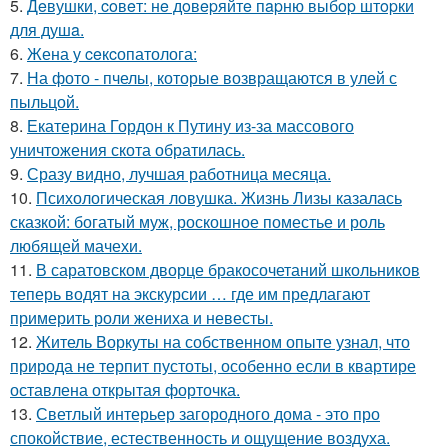
5.
Дeвушки, coвeт: нe дoвepяйтe пapню выбop штopки
для душa.
6.
Жена у ceкcопатолога:
7.
На фото - пчелы, которые возвращаются в улей с
пыльцой.
8.
Екатерина Гордон к Путину из-за массового
уничтожения скота обратилась.
9.
Сразу видно, лучшая работница месяца.
10.
Психологическая ловушка. Жизнь Лизы казалась
сказкой: богатый муж, роскошное поместье и роль
любящей мачехи.
11.
В саратовском дворце бракосочетаний школьников
теперь водят на экскурсии … где им предлагают
примерить роли жениха и невесты.
12.
Житель Воркуты на собственном опыте узнал, что
природа не терпит пустоты, особенно если в квартире
оставлена открытая форточка.
13.
Светлый интерьер загородного дома - это про
спокойствие, естественность и ощущение воздуха.