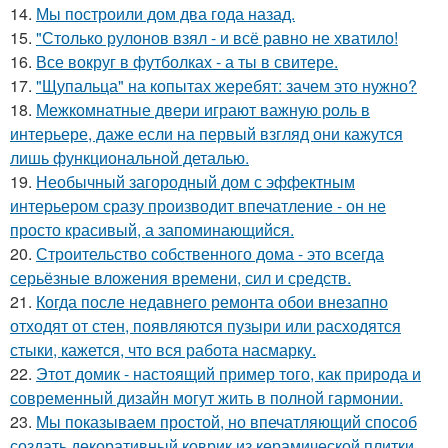
14.
Мы построили дом два года назад.
15.
"Столько рулонов взял - и всё равно не хватило!
16.
Все вокруг в футболках - а ты в свитере.
17.
"Щупальца" на копытах жеребят: зачем это нужно?
18.
Межкомнатные двери играют важную роль в
интерьере, даже если на первый взгляд они кажутся
лишь функциональной деталью.
19.
Необычный загородный дом с эффектным
интерьером сразу производит впечатление - он не
просто красивый, а запоминающийся.
20.
Строительство собственного дома - это всегда
серьёзные вложения времени, сил и средств.
21.
Когда после недавнего ремонта обои внезапно
отходят от стен, появляются пузыри или расходятся
стыки, кажется, что вся работа насмарку.
22.
Этот домик - настоящий пример того, как природа и
современный дизайн могут жить в полной гармонии.
23.
Мы показываем простой, но впечатляющий способ
создать декоративный коврик из керамической плитки