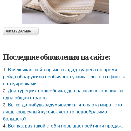
читать дальше →
Последние обновления на сайте:
1.
В мексиканской тюрьме сьюдад-хуареса во время
рейда обнаружили необычного узника - лысого сфинкса
с татуировками.
2.
Два турецких волшебника, два разных поколения - и
одна общая страсть.
3.
Вы когда-нибудь задумывались, что карта мира - это
лишь крошечный кусочек чего-то невообразимо
большего?
4.
Вот как раз такой стеб и повышает рейтинги продаж.