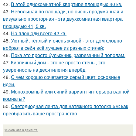
42.
В этой однокомнатной квартире площадью 40 кв.
43.
Небольшая по площади, но очень продуманная и
визуально просторная - эта двухкомнатная квартира
площадью 41, 5 кв.
44.
На площади всего 42 кв.
45.
Уютный, тёплый и очень живой - этот дом словно
вобрал в себя всё лучшее из разных стилей:
46.
Пока это просто булыжник, разрезанный пополам.
47.
Кирпичный дом - это не просто стены, это
уверенность на десятилетия вперёд.
48.
С чем хорошо сочетается серый цвет: основные
идеи.
49.
Монохромный или синий вариант интерьера ванной
комнаты?
50.
Светодиодная лента для натяжного потолка 5м: как
преобразить ваше пространство
© 2026 Все о ремонте