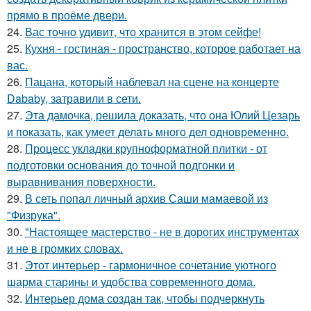
прямо в проёме двери.
24.
Вас точно удивит, что хранится в этом сейфе!
25.
Кухня - гостиная - пространство, которое работает на
вас.
26.
Пацана, который наблевал на сцене на концерте
Dababy, затравили в сети.
27.
Эта дамочка, решила доказать, что она Юлий Цезарь
и показать, как умеет делать много дел одновременно.
28.
Процесс укладки крупноформатной плитки - от
подготовки основания до точной подгонки и
выравнивания поверхности.
29.
В сеть попал личный архив Саши мамаевой из
"Физрука".
30.
"Настоящее мастерство - не в дорогих инструментах
и не в громких словах.
31.
Этот интерьер - гармоничное сочетание уютного
шарма старины и удобства современного дома.
32.
Интерьер дома создан так, чтобы подчеркнуть