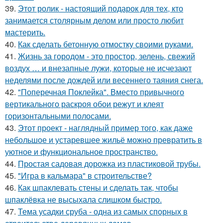
39.
Этот ролик - настоящий подарок для тех, кто
занимается столярным делом или просто любит
мастерить.
40.
Как сделать бетонную отмостку своими руками.
41.
Жизнь за городом - это простор, зелень, свежий
воздух … и внезапные лужи, которые не исчезают
неделями после дождей или весеннего таяния снега.
42.
"Поперечная Поклейка". Вместо привычного
вертикального раскроя обои режут и клеят
горизонтальными полосами.
43.
Этот проект - наглядный пример того, как даже
небольшое и устаревшее жильё можно превратить в
уютное и функциональное пространство.
44.
Простая садовая дорожка из пластиковой трубы.
45.
"Игра в кальмара" в строительстве?
46.
Как шпаклевать стены и сделать так, чтобы
шпаклёвка не высыхала слишком быстро.
47.
Тема усадки сруба - одна из самых спорных в