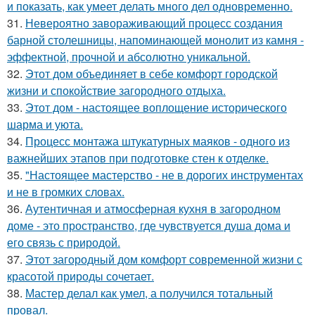
и показать, как умеет делать много дел одновременно.
31.
Невероятно завораживающий процесс создания
барной столешницы, напоминающей монолит из камня -
эффектной, прочной и абсолютно уникальной.
32.
Этот дом объединяет в себе комфорт городской
жизни и спокойствие загородного отдыха.
33.
Этот дом - настоящее воплощение исторического
шарма и уюта.
34.
Процесс монтажа штукатурных маяков - одного из
важнейших этапов при подготовке стен к отделке.
35.
"Настоящее мастерство - не в дорогих инструментах
и не в громких словах.
36.
Аутентичная и атмосферная кухня в загородном
доме - это пространство, где чувствуется душа дома и
его связь с природой.
37.
Этот загородный дом комфорт современной жизни с
красотой природы сочетает.
38.
Мастер делал как умел, а получился тотальный
провал.