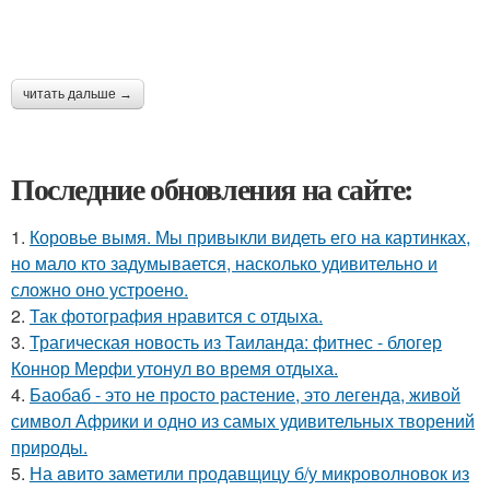
читать дальше →
Последние обновления на сайте:
1.
Коровье вымя. Мы привыкли видеть его на картинках,
но мало кто задумывается, насколько удивительно и
сложно оно устроено.
2.
Так фотография нравится с отдыха.
3.
Трагическая новость из Таиланда: фитнес - блогер
Коннор Мерфи утонул во время отдыха.
4.
Баобаб - это не просто растение, это легенда, живой
символ Африки и одно из самых удивительных творений
природы.
5.
На aвито заметили продавщицу б/у микроволновок из