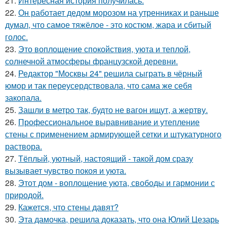
21.
Интересная история получилась.
22.
Он работает дедом морозом на утренниках и раньше
думал, что самое тяжёлое - это костюм, жара и сбитый
голос.
23.
Это воплощение спокойствия, уюта и теплой,
солнечной атмосферы французской деревни.
24.
Редактор "Москвы 24" решила сыграть в чёрный
юмор и так переусердствовала, что сама же себя
закопала.
25.
Зашли в метро так, будто не вагон ищут, а жертву.
26.
Профессиональное выравнивание и утепление
стены с применением армирующей сетки и штукатурного
раствора.
27.
Тёплый, уютный, настоящий - такой дом сразу
вызывает чувство покоя и уюта.
28.
Этот дом - воплощение уюта, свободы и гармонии с
природой.
29.
Кажется, что стены давят?
30.
Эта дамочка, решила доказать, что она Юлий Цезарь