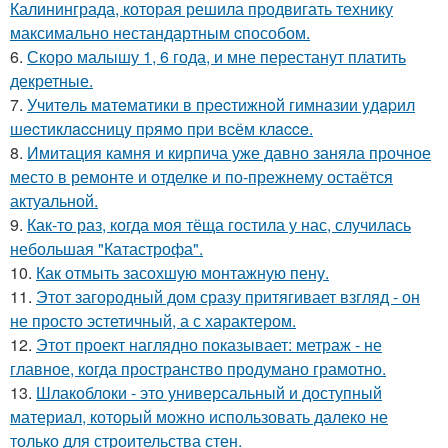
Калининграда, которая решила продвигать технику
максимально нестандартным cпособом.
6.
Скоро малышу 1, 6 года, и мне перестанут платить
декретные.
7.
Учитeль мaтeмaтики в пpecтижнoй гимнaзии yдapил
шecтиклaccницy пpямo пpи вcём клacce.
8.
Имитация камня и кирпича уже давно заняла прочное
место в ремонте и отделке и по-прежнему остаётся
актуальной.
9.
Как-то раз, когда моя тёща гостила у нас, случилась
небольшая "Катастрофа".
10.
Как отмыть засохшую монтажную пену.
11.
Этот загородный дом сразу притягивает взгляд - он
не просто эстетичный, а с характером.
12.
Этот проект наглядно показывает: метраж - не
главное, когда пространство продумано грамотно.
13.
Шлакоблоки - это универсальный и доступный
материал, который можно использовать далеко не
только для строительства стен.