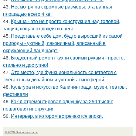
43.
Несмотря на скромные размеры, эта ванная
площадью всего 4 кв.
44.
Крыша - это не просто конструкция над головой,
защищающая от дождя и снега.
45.
Представьте себе дом, будто выросший из самой
природы - уютный, лаконичный, вписанный в
окружающий ландшафт.
46.
Бюджетный ремонт кухни своими руками - просто,
стильно и доступно!
47.
Это место, где функциональность сочетается с
элегантным дизайном и уютной атмосферой.
48.
Культура и искусство Калининграда: музеи, театры,
фестивали
49.
Как я отремонтировал однушку за 250 тысяч:
пошаговая инструкция
50.
Интерьер, в котором встречаются эпохи.
© 2026 Все о ремонте