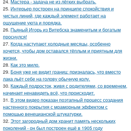
24.
Мастера - задача не из лёгких выбрать.
25.
Интерьер построен на принципе спокойствия и
чистых линий, где каждый элемент работает на
ощущение уюта и порядка.
26.
Пьяный Игорь из Витебска знаменитым и богатым
проснулся!
27.
Когда наступают холодные месяцы, особенно
хочется, чтобы дом оставался тёплым и приятным для
жизни.
28.
Как это мило.
29.
Боня уже не видит границ: призналась, что вместо
лака льёт себе на голову обычную колу.
30.
Каждый подросток, живя с родителями, со временем,
начинает ненавидеть всё, что происходит.
31.
В этом видео показан поэтапный процесс создания
настенного покрытия с мраморным эффектом с
помощью венецианской штукатурки.
32.
Этот загородный дом хранит память нескольких
поколений - он был построен ещё в 1905 году