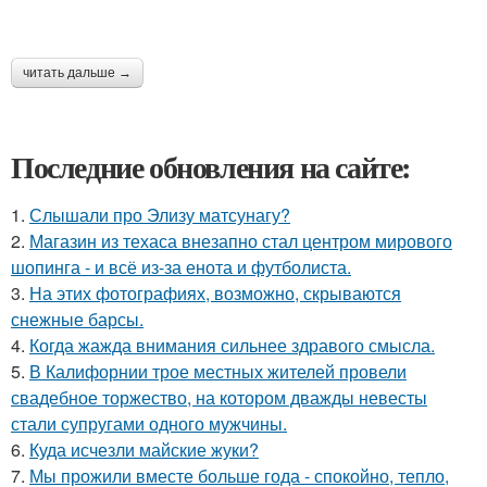
читать дальше →
Последние обновления на сайте:
1.
Слышали про Элизу матсунагу?
2.
Магазин из техаса внезапно стал центром мирового
шопинга - и всё из-за енота и футболиста.
3.
На этих фотографиях, возможно, скрываются
снежные барсы.
4.
Когда жажда внимания сильнее здравого смысла.
5.
В Калифорнии трое местных жителей провели
свадебное торжество, на котором дважды невесты
стали супругами одного мужчины.
6.
Куда исчезли майские жуки?
7.
Мы прожили вместе больше года - спокойно, тепло,