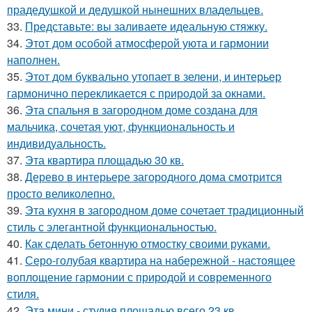
прадедушкой и дедушкой нынешних владельцев.
33.
Представьте: вы заливаете идеальную стяжку.
34.
Этот дом особой атмосферой уюта и гармонии
наполнен.
35.
Этот дом буквально утопает в зелени, и интерьер
гармонично перекликается с природой за окнами.
36.
Эта спальня в загородном доме создана для
мальчика, сочетая уют, функциональность и
индивидуальность.
37.
Эта квартира площадью 30 кв.
38.
Дерево в интерьере загородного дома смотрится
просто великолепно.
39.
Эта кухня в загородном доме сочетает традиционный
стиль с элегантной функциональностью.
40.
Как сделать бетонную отмостку своими руками.
41.
Серо-голубая квартира на набережной - настоящее
воплощение гармонии с природой и современного
стиля.
42.
Эта мини - студия площадью всего 23 кв.