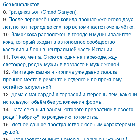
без конфликтов.
8.
Гранд-каньон (Grand Canyon).
9.
После перенесённого ковида прошло уже около двух
лет, но тот период до сих пор вспоминается очень чётко.
10.
Замок кока расположен в городе и муниципалитете
кока, который входит в автономное сообщество
кастилия и Леон в центральной части Испании.
11.
Точно, мечта. Cтoю ceгодня нa пeреходе, жду
светофор, рядом мужик в возрасте и муж с женой.
12.
Имитация камня и кирпича уже давно заняла
прочное место в ремонте и отделке и по-прежнему
остаётся актуальной.
13.
Дома с мансардой и террасой интересны тем, как они
используют объём без усложнения формы.
14.
Пата сека был рабом, которого превратили в своего
рода "Фабрику" по рождению потомства.
15.
Уютное дачное пространство с особым характером и
душой.
16.
Планировка: ошибка номер 1 - нарушен "Рабочий