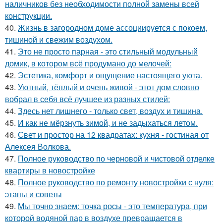
наличников без необходимости полной замены всей
конструкции.
40.
Жизнь в загородном доме ассоциируется с покоем,
тишиной и свежим воздухом.
41.
Это не просто парная - это стильный модульный
домик, в котором всё продумано до мелочей:
42.
Эстетика, комфорт и ощущение настоящего уюта.
43.
Уютный, тёплый и очень живой - этот дом словно
вобрал в себя всё лучшее из разных стилей:
44.
Здесь нет лишнего - только свет, воздух и тишина.
45.
И как не мёрзнуть зимой, и не задыхаться летом.
46.
Свет и простор на 12 квадратах: кухня - гостиная от
Алексея Волкова.
47.
Полное руководство по черновой и чистовой отделке
квартиры в новостройке
48.
Полное руководство по ремонту новостройки с нуля:
этапы и советы
49.
Мы точно знаем: точка росы - это температура, при
которой водяной пар в воздухе превращается в