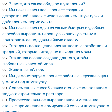
22.
Знаете, что самое обидное в утеплении?
23.
Мы показываем весь процесс создания
декоративной панели с использованием штукатурки и
добавлением вермикулита.
24.
Мы показываем один из самых быстрых и удобных
способов выровнять неровную кирпичную стену и
подготовить её под дальнейшую отделку.
25.
Этот дом - воплощение элегантности, спокойствия и
традиций, которые никогда не выходят из моды.
26.
Эта вилла словно создана для того, чтобы
любоваться красотой мира.
27.
Животные VS гром.
28.
Мы демонстрируем процесс работы с нержавеющим
уголком под штукатурку.
29.
Современный способ кладки стен с использованием
жидкого строительного раствора.
30.
Профессиональное выравнивание и утепление
стены с применением армирующей сетки и штукатурного
раствора.