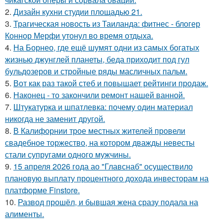
2.
Дизайн кухни студии площадью 21.
3.
Трагическая новость из Таиланда: фитнес - блогер
Коннор Мерфи утонул во время отдыха.
4.
На Борнео, где ещё шумят одни из самых богатых
жизнью джунглей планеты, беда приходит под гул
бульдозеров и стройные ряды масличных пальм.
5.
Вот как раз такой стеб и повышает рейтинги продаж.
6.
Наконец - то закончили ремонт нашей ванной.
7.
Штукатурка и шпатлевка: почему один материал
никогда не заменит другой.
8.
В Калифорнии трое местных жителей провели
свадебное торжество, на котором дважды невесты
стали супругами одного мужчины.
9.
15 апреля 2026 года ао "Главснаб" осуществило
плановую выплату процентного дохода инвесторам на
платформе Finstore.
10.
Развод прошёл, и бывшая жена сразу подала на
алименты.