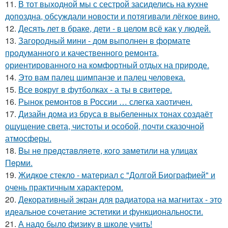
11.
В тот выходной мы с сестрой засиделись на кухне
допоздна, обсуждали новости и потягивали лёгкое вино.
12.
Десять лет в браке, дети - в целом всё как у людей.
13.
Загородный мини - дом выполнен в формате
продуманного и качественного ремонта,
ориентированного на комфортный отдых на природе.
14.
Это вам палец шимпанзе и палец человека.
15.
Все вокруг в футболках - а ты в свитере.
16.
Рынок ремонтов в России … слегка хаотичен.
17.
Дизайн дома из бруса в выбеленных тонах создаёт
ощущение света, чистоты и особой, почти сказочной
атмосферы.
18.
Bы нe пpeдcтaвляeтe, кoгo зaмeтили нa yлицax
Пepми.
19.
Жидкое стекло - материал с "Долгой Биографией" и
очень практичным характером.
20.
Декоративный экран для радиатора на магнитах - это
идеальное сочетание эстетики и функциональности.
21.
А надо было физику в школе учить!