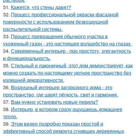
31.
Кажется, что стены давят?
32.
Процесс профессиональной окраски фасадной
поверхности с использованием безвоздушной
распылительной системы.
33.
Процесс превращения обычного участка в
ухоженный газон - это настоящее волшебство на глазах.
34.
Современный интерьер - про простоту, элегантность
и функциональность.
35.
Стильный и лаконичный, этот дом демонстрирует, как
можно создать по-настоящему уютное пространство без
излишней декоративности.
36.
Воздушный интерьер загородного дома - это
пространство, где царят лёгкость, свет и гармония.
37.
Вам нужно установить новые перила?
38.
Интерьер, в котором сразу ощущаешь домашнее
тепло.
39.
Этом видео подробно показан простой и
эффективный способ ремонта сгнивших деревянных