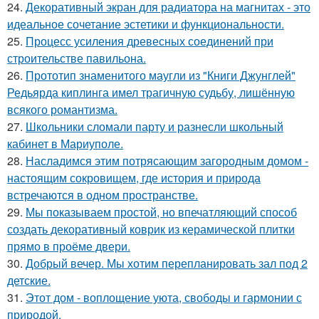
24.
Декоративный экран для радиатора на магнитах - это
идеальное сочетание эстетики и функциональности.
25.
Процесс усиления древесных соединений при
строительстве павильона.
26.
Прототип знаменитого маугли из "Книги Джунглей"
Редьярда киплинга имел трагичную судьбу, лишённую
всякого романтизма.
27.
Школьники сломали парту и разнесли школьный
кабинет в Мариуполе.
28.
Насладимся этим потрясающим загородным домом -
настоящим сокровищем, где история и природа
встречаются в одном пространстве.
29.
Мы показываем простой, но впечатляющий способ
создать декоративный коврик из керамической плитки
прямо в проёме двери.
30.
Добрый вечер. Мы хотим перепланировать зал под 2
детские.
31.
Этот дом - воплощение уюта, свободы и гармонии с
природой.