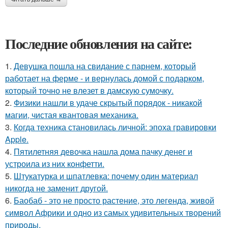
Последние обновления на сайте:
1.
Девушка пошла на свидание с парнем, который
работает на ферме - и вернулась домой с подарком,
который точно не влезет в дамскую сумочку.
2.
Физики нашли в удаче скрытый порядок - никакой
магии, чистая квантовая механика.
3.
Когда техника становилась личной: эпоха гравировки
Apple.
4.
Пятилетняя девочка нашла дома пачку денег и
устроила из них конфетти.
5.
Штукатурка и шпатлевка: почему один материал
никогда не заменит другой.
6.
Баобаб - это не просто растение, это легенда, живой
символ Африки и одно из самых удивительных творений
природы.