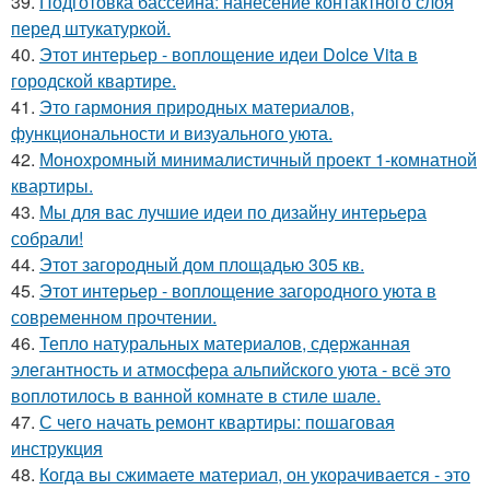
39.
Подготовка бассейна: нанесение контактного слоя
перед штукатуркой.
40.
Этот интерьер - воплощение идеи Dolce Vita в
городской квартире.
41.
Это гармония природных материалов,
функциональности и визуального уюта.
42.
Монохромный минималистичный проект 1-комнатной
квартиры.
43.
Мы для вас лучшие идеи по дизайну интерьера
собрали!
44.
Этот загородный дом площадью 305 кв.
45.
Этот интерьер - воплощение загородного уюта в
современном прочтении.
46.
Тепло натуральных материалов, сдержанная
элегантность и атмосфера альпийского уюта - всё это
воплотилось в ванной комнате в стиле шале.
47.
С чего начать ремонт квартиры: пошаговая
инструкция
48.
Когда вы сжимаете материал, он укорачивается - это