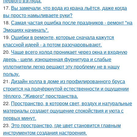
первого взгляда.
17.
Вы замечали, что вода из крана льётся, даже когда
вы просто намыливаете руки?
18.
Самая частая ошибка после праздников - ремонт "на
Эмоциях начинать".
19.
Ошибки в ремонте, которые сначала кажутся
классной идеей - а потом разочаровывают.
20.
Чаще всего холод проникает через окна и входную
дверь - щели, изношенная фурнитура и слабые
уплотнители легко решают эту проблему не в нашу
пользу.
21.
Дизайн холла в доме из профилированного бруса
строится на подчёркнутой естественности и ощущении
тёплого, "Живого" пространства.
22.
Пространство, в котором свет, воздух и натуральные
материалы создают ощущение спокойствия и уюта с
первых минут.
23.
Это пространство, где цвет становится главным
инструментом создания настроения.