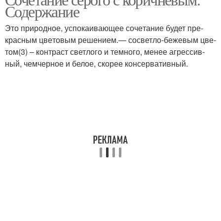
Содер­жа­ние
Это при­род­ное, успо­ка­и­ва­ю­щее соче­та­ние будет пре­
крас­ным цве­то­вым реше­ни­ем.— сосвет­ло-беже­вым цве­
том(3) – кон­траст свет­ло­го и тем­но­го, менее агрес­сив­
ный, чемчер­ное и белое, ско­рее кон­сер­ва­тив­ный.