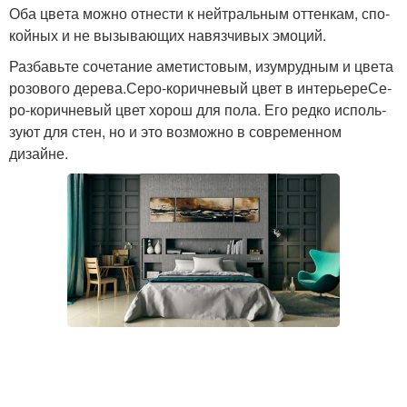
Оба цве­та мож­но отне­сти к ней­траль­ным оттен­кам, спо­
кой­ных и не вызы­ва­ю­щих навяз­чи­вых эмо­ций.
Раз­бавь­те соче­та­ние аме­ти­сто­вым, изу­мруд­ным и цве­та
розо­во­го дерева.Серо-коричневый цвет в инте­рье­ре­Се­
ро-корич­не­вый цвет хорош для пола. Его ред­ко исполь­
зу­ют для стен, но и это воз­мож­но в совре­мен­ном
дизайне.