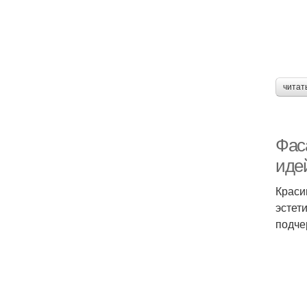
читат
Фас
иде
Краси
эстет
подче