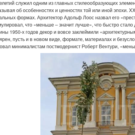
елетий служил одним из главных стилеообразующих элемент
азывая об особенностях и ценностях той или иной эпохи. X
альных формах. Архитектор Адольф Лоос назвал его «прес
улировал, что «меньше – значит лучше», что быстро стало
ины 1950-х годов декор и вовсе заклеймили «архитектурны
ярен, пусть и в новом виде, формате, материалах и безусл
овал минималистам постмодернист Роберт Вентури, «меньш