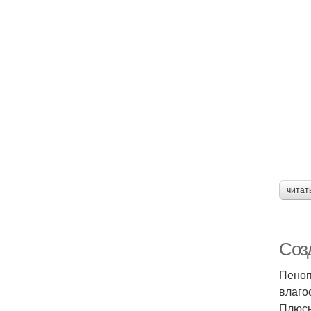
читат
Соз
Пеноп
влаго
Плюс