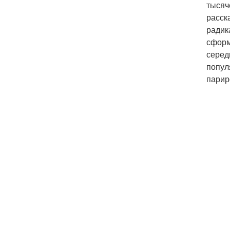
тысяч
расск
радик
сформ
серед
попул
парир