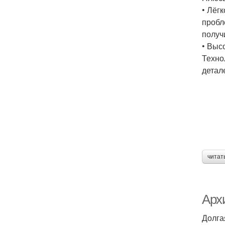
• Лёг
пробл
получ
• Выс
Техно
детал
читат
Арх
Долга