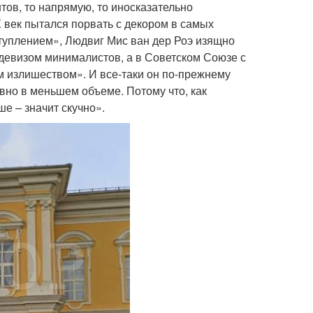
ов, то напрямую, то иносказательно
X век пытался порвать с декором в самых
туплением», Людвиг Мис ван дер Роэ изящно
 девизом минималистов, а в Советском Союзе с
м излишеством». И все-таки он по-прежнему
овно в меньшем объеме. Потому что, как
е – значит скучно».