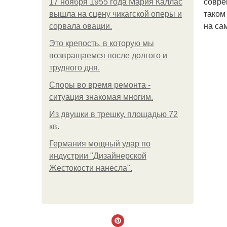
совре
17 ноября 1955 года Мария Каллас
таком
вышла на сцену чикагской оперы и
на са
сорвала овации.
Это крепость, в которую мы
возвращаемся после долгого и
трудного дня.
Споры во время ремонта -
ситуация знакомая многим.
Из двушки в трешку, площадью 72
кв.
Германия мощный удар по
индустрии "Дизайнерской
Жестокости нанесла".