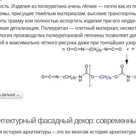
кость. Изделия из полиуретана очень лёгкие — почти как из
емы, присущие тяжёлым материалам: высокие транспортные
ить травму или полностью испортить изделие при его неуда
окая детализация. Полиуретан — плотный материал, несмот
логия производства полиуретановой лепнины позволяет до
ей и максимально чёткого рисунка даже при тончайших узор
ь дальше →
итектурный фасадный декор: современн
я история архитектуры – это во многом история архитектур