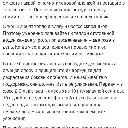
емкость накройте полиэтиленовой пленкой и поставьте в
теплое место. После появления всходов пленку
снимите, а контейнер переставьте на подоконник.
Огурцы любят тепло и влагу и боятся сквозняков.
Поэтому умеренно поливайте их теплой отстоянной
водой каждое утро, а при досвечивании – два раза в
день. Когда у сеянцев появятся первые листики,
проредите растения, оставляя самые сильные.
В фазе 5 настоящих листьев соорудите для молодых
огурцов опору и прищипните их верхушки для
разрастания боковых побегов. И не забывайте о
подкормках, они должны быть регулярными. Первая – в
фазе 2-3-х листьев – смесью из 10 г аммиачной селитры,
10 г двойного суперфосфата и 8 г сульфата калия на
ведро воды. Потом подкармливайте растения
ежемесячно, можно использовать комплексные
удобрения.
При соблюдении всех условий первыми огурчиками с