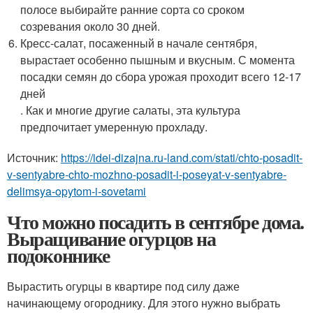
полосе выбирайте ранние сорта со сроком
созревания около 30 дней.
Кресс-салат, посаженный в начале сентября,
вырастает особенно пышным и вкусным. С момента
посадки семян до сбора урожая проходит всего 12-17
дней
. Как и многие другие салаты, эта культура
предпочитает умеренную прохладу.
Источник:
https://idei-dizajna.ru-land.com/stati/chto-posadit-
v-sentyabre-chto-mozhno-posadit-i-poseyat-v-sentyabre-
delimsya-opytom-i-sovetami
Что можно посадить в сентябре дома.
Выращивание огурцов на
подоконнике
Вырастить огурцы в квартире под силу даже
начинающему огороднику. Для этого нужно выбрать