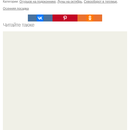
Категории:
Огурцов на подоконнике
,
Луны на октябрь
,
Севооборот в теплице
,
Осенняя посадка
Читайте также
Сколько обоев надо на комнату 18 кв м. Сколько обоев
нужно на комнату