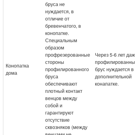
бруса не
нуждается, в
отличие от
бревенчатого, в
конопатке.
Специальным
образом
профрезерованные
Через 5-6 лет да
стороны
профилированны
Конопатка
профилированного
брус нуждается в
дома
бруса
дополнительной
обеспечивают
конапатке.
плотный контакт
венцов между
собой и
гарантируют
отсутствие
сквозняков (между
венцами не