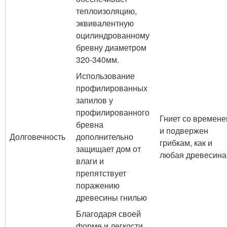
теплоизоляцию,
эквивалентную
оцилиндрованному
бревну диаметром
320-340мм.
Использование
профилированных
запилов у
профилированного
Гниет со времен
бревна
и подвержен
Долговечность
дополнительно
грибкам, как и
защищает дом от
любая древесина
влаги и
препятствует
поражению
древесины гнилью
Благодаря своей
форме и легкости