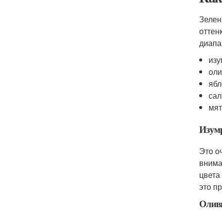
Зелен
оттен
диапа
из
ол
яб
са
мя
Изум
Это о
внима
цвета
это п
Олив