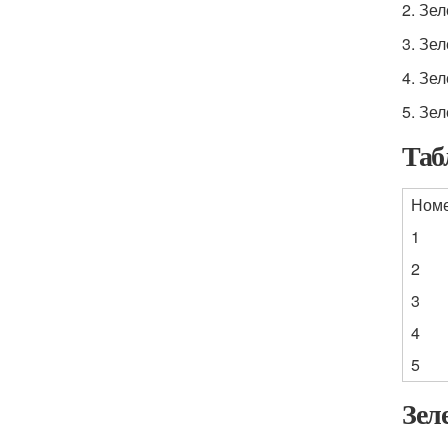
2. Зе
3. Зе
4. Зе
5. Зе
Таб
Ном
1
2
3
4
5
Зел