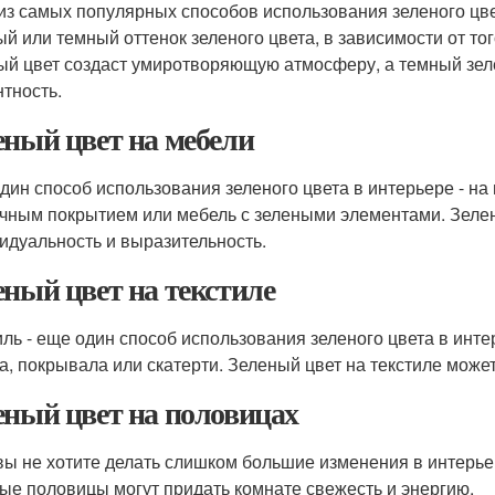
из самых популярных способов использования зеленого цвет
ый или темный оттенок зеленого цвета, в зависимости от то
ый цвет создаст умиротворяющую атмосферу, а темный зеле
нтность.
еный цвет на мебели
дин способ использования зеленого цвета в интерьере - н
чным покрытием или мебель с зелеными элементами. Зелен
идуальность и выразительность.
еный цвет на текстиле
иль - еще один способ использования зеленого цвета в инт
а, покрывала или скатерти. Зеленый цвет на текстиле может
еный цвет на половицах
вы не хотите делать слишком большие изменения в интерь
ые половицы могут придать комнате свежесть и энергию.