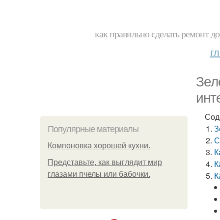
как правильно сделать ремонт до
г
Зел
инт
Сод
З
Популярные материалы
С
Компоновка хорошей кухни.
К
Представьте, как выглядит мир
К
глазами пчелы или бабочки.
К