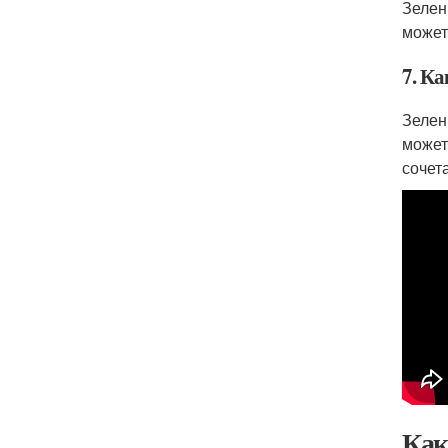
Зелен
может
7. К
Зелен
может
сочет
Как