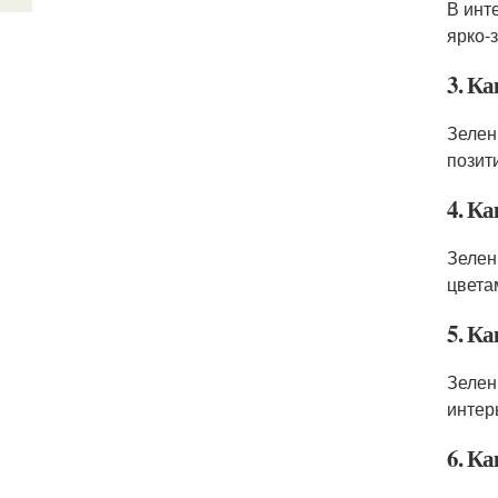
В инт
ярко-
3. Ка
Зелен
позит
4. Ка
Зелен
цвета
5. Ка
Зелен
интер
6. К