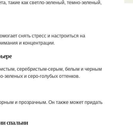
а, такие как светло-зеленый, темно-зеленый,
могает снять стресс и настроиться на
нимания и концентрации.
рьере
ристым, серебристым-серым, белым и черным
о-зеленых и серо-голубых оттенков.
орным и прозрачным. Он также может придать
нии спальни