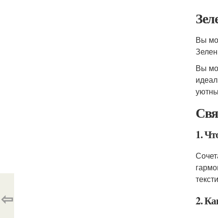
Зел
Вы мо
Зелен
Вы мо
идеал
уютны
Свя
1. Чт
Сочет
гармо
текст
⇦
2. Ка