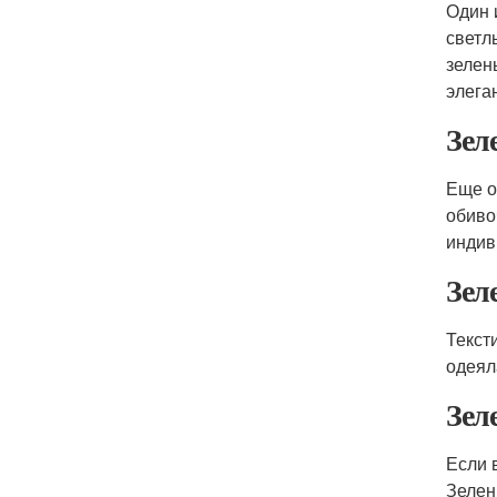
Один 
светл
зелен
элега
Зел
Еще о
обиво
индив
Зел
Текст
одеял
Зел
Если 
Зелен