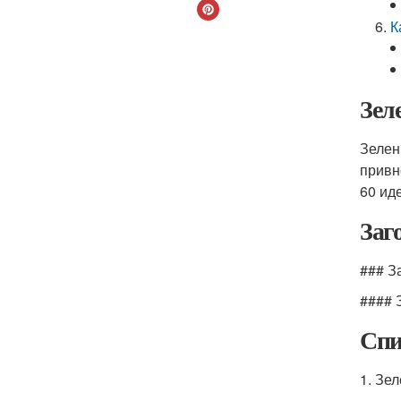
К
Зел
Зелен
привн
60 ид
Заг
### З
#### 
Спи
1. Зе