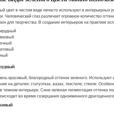
ый цвет в чистом виде нечасто используют в интерьерных
ки. Человеческий глаз различает огромное количество оттен
зон для творчества. В создании интерьеров на практике ис
умрудный
ивковый
лочный
латовый
тный
рудный
чень красивый, благородный оттенок зеленого. Используют 
ние на деталях: статуэтках, вазах, текстиле, стекле. Осо
 в темном интерьере. Сине-зеленая пигментация оттенка пор
роисходит во время созерцания одноименного драгоценного
ковый