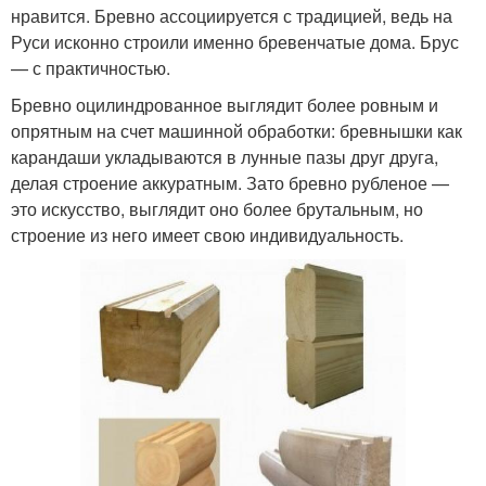
нравится. Бревно ассоциируется с традицией, ведь на
Руси исконно строили именно бревенчатые дома. Брус
— с практичностью.
Дом для постоянного
Недорогой дом
Бревно оцилиндрованное выглядит более ровным и
проживания
опрятным на счет машинной обработки: бревнышки как
карандаши укладываются в лунные пазы друг друга,
делая строение аккуратным. Зато бревно рубленое —
это искусство, выглядит оно более брутальным, но
Бюджетный дом
Загородный дом
строение из него имеет свою индивидуальность.
Дом с большой
Одноэтажный дом
верандой
Двухэтажный дом