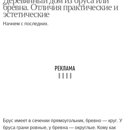
Дом из сруба
Каркасный дом
бревна. Отличия практические и
эстетические
Начнем с последних.
Дешевый дом
Дом из клееного бруса
Дом в майнкрафте
Современный дом
Пригородный дом
Дом от а
Брус имеет в сечении прямоугольник, бревно — круг. У
Клееный брус
Теплый дом
бруса грани ровные, у бревна — округлые. Кому как