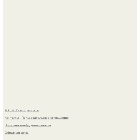
Он всего лишь развозил пиццу той ночью.
Бывают ошибки, которые обходятся в целое состояние.
© 2026 Все о ремонте
Контакты
Пользовательское соглашение
Политика конфидециальности
Обратная связь