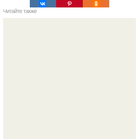
Читайте также
Как подобрать "Ключи" к клематису.
Дедушка с витилиго шьёт кукол для детей с таким же
диагнозом - и это трогает до слёз.