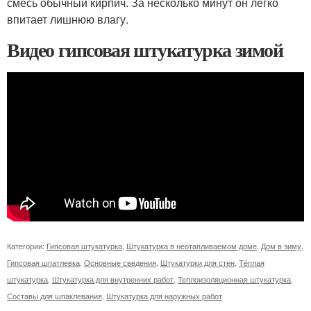
смесь обычный кирпич. За несколько минут он легко
впитает лишнюю влагу.
Видео гипсовая штукатурка зимой
Категории:
Гипсовая штукатурка
,
Штукатурка в неотапливаемом доме
,
Дом в зиму
,
Гипсовая шпатлевка
,
Основные сведения
,
Штукатурки для стен
,
Тёплая
штукатурка
,
Штукатурка для внутренних работ
,
Теплоизоляционная штукатурка
,
Составы для шпаклевания
,
Штукатурка для наружных работ