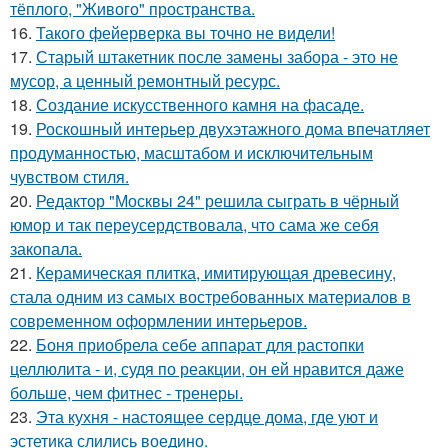
тёплого, "Живого" пространства.
16.
Такого фейерверка вы точно не видели!
17.
Старый штакетник после замены забора - это не
мусор, а ценный ремонтный ресурс.
18.
Создание искусственного камня на фасаде.
19.
Роскошный интерьер двухэтажного дома впечатляет
продуманностью, масштабом и исключительным
чувством стиля.
20.
Редактор "Москвы 24" решила сыграть в чёрный
юмор и так переусердствовала, что сама же себя
закопала.
21.
Керамическая плитка, имитирующая древесину,
стала одним из самых востребованных материалов в
современном оформлении интерьеров.
22.
Боня приобрела себе аппарат для растопки
целлюлита - и, судя по реакции, он ей нравится даже
больше, чем фитнес - тренеры.
23.
Эта кухня - настоящее сердце дома, где уют и
эстетика слились воедино.