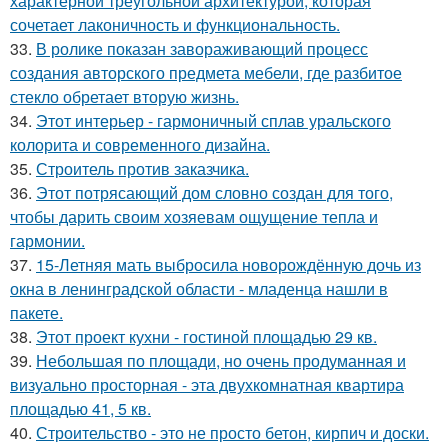
характерной треугольной архитектурой, которая
сочетает лаконичность и функциональность.
33.
В ролике показан завораживающий процесс
создания авторского предмета мебели, где разбитое
стекло обретает вторую жизнь.
34.
Этот интерьер - гармоничный сплав уральского
колорита и современного дизайна.
35.
Строитель против заказчика.
36.
Этот потрясающий дом словно создан для того,
чтобы дарить своим хозяевам ощущение тепла и
гармонии.
37.
15-Летняя мать выбросила новорождённую дочь из
окна в ленинградской области - младенца нашли в
пакете.
38.
Этот проект кухни - гостиной площадью 29 кв.
39.
Небольшая по площади, но очень продуманная и
визуально просторная - эта двухкомнатная квартира
площадью 41, 5 кв.
40.
Строительство - это не просто бетон, кирпич и доски.