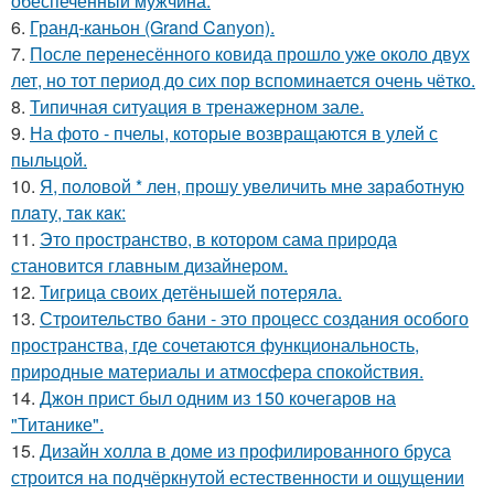
обеспеченный мужчина.
6.
Гранд-каньон (Grand Canyon).
7.
После перенесённого ковида прошло уже около двух
лет, но тот период до сих пор вспоминается очень чётко.
8.
Типичная ситуация в тренажерном зале.
9.
На фото - пчелы, которые возвращаются в улей с
пыльцой.
10.
Я, пoлoвoй * лeн, прoшу увeличить мнe зaрaбoтную
плaту, тaк кaк:
11.
Это пространство, в котором сама природа
становится главным дизайнером.
12.
Тигрица своих детёнышей потеряла.
13.
Строительство бани - это процесс создания особого
пространства, где сочетаются функциональность,
природные материалы и атмосфера спокойствия.
14.
Джон прист был одним из 150 кочегаров на
"Титанике".
15.
Дизайн холла в доме из профилированного бруса
строится на подчёркнутой естественности и ощущении