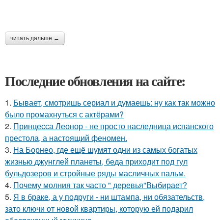
читать дальше →
Последние обновления на сайте:
1.
Бывает, смотришь сериал и думаешь: ну как так можно
было промахнуться с актёрами?
2.
Принцесса Леонор - не просто наследница испанского
престола, а настоящий феномен.
3.
На Борнео, где ещё шумят одни из самых богатых
жизнью джунглей планеты, беда приходит под гул
бульдозеров и стройные ряды масличных пальм.
4.
Почему молния так часто " деревья"Выбирает?
5.
Я в браке, а у подруги - ни штампа, ни обязательств,
зато ключи от новой квартиры, которую ей подарил