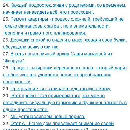
24.
Каждый подросток, живя с родителями, со временем,
начинает ненавидеть всё, что происходит.
25.
Ремонт квартиры - процесс сложный, требующий не
только финансовых затрат, но и внимательности,
терпения и грамотного планирования.
26.
Девушки спокойно сидели в маке, жевали свои булки,
обсуждали всякую фигню.
27.
В сеть попал личный архив Саши мамаевой из
"Физрука".
28.
Процесс лакировки деревянного пола, который дарит
особое чувство удовлетворения от преображения
поверхности.
29.
Представьте: вы заливаете идеальную стяжку.
30.
Этот проект стал примером того, как можно
объединить визуальную гармонию и функциональность в
одном пространстве.
31.
Мы устанавливаем новые перила.
32.
Этот A - Frame дом привлекает внимание своей