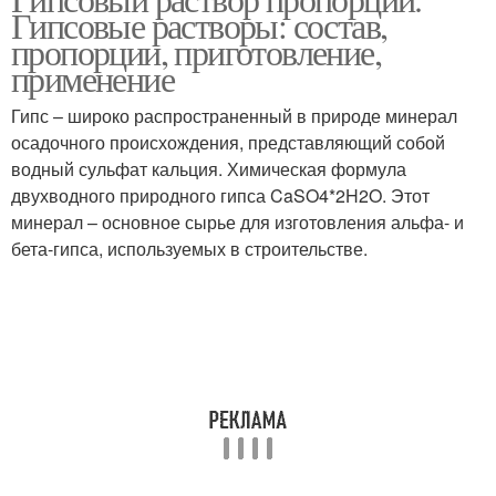
Гипсовая шпатлевка
Штукатурки для стен
Гипсовые растворы: состав,
пропорции, приготовление,
применение
Штукатурка для
Гипс – широко распространенный в природе минерал
Тёплая штукатурка
внутренних работ
осадочного происхождения, представляющий собой
водный сульфат кальция. Химическая формула
двухводного природного гипса CaSO4*2H2O. Этот
минерал – основное сырье для изготовления альфа- и
Теплоизоляционная
Штукатурка для
бета-гипса, используемых в строительстве.
штукатурка
наружных работ
Штукатурки для
Блоковая штукатурка
газобетона
Штукатурка по
Штукатурка для
газобетону
газобетона