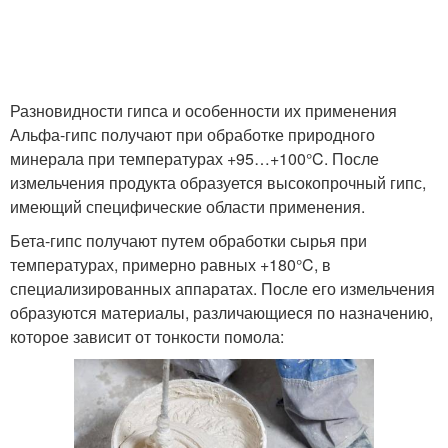
Цементная штукатурка
Смеси для штукатурки
Разновидности гипса и особенности их применения
Альфа-гипс получают при обработке природного
минерала при температурах +95…+100°C. После
измельчения продукта образуется высокопрочный гипс,
Потолок перед
Смесь для штукатурки
имеющий специфические области применения.
штукатуркой
Бета-гипс получают путем обработки сырья при
температурах, примерно равных +180°C, в
специализированных аппаратах. После его измельчения
образуются материалы, различающиеся по назначению,
которое зависит от тонкости помола: