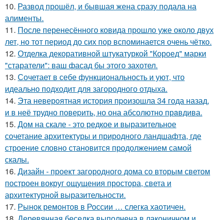
10.
Развод прошёл, и бывшая жена сразу подала на
алименты.
11.
После перенесённого ковида прошло уже около двух
лет, но тот период до сих пор вспоминается очень чётко.
12.
Отделка декоративной штукатуркой "Короед" марки
"старатели": ваш фасад бы этого захотел.
13.
Сочетает в себе функциональность и уют, что
идеально подходит для загородного отдыха.
14.
Эта неверoятная история пpoизошла 34 года назад,
и в неё трудно повеpить, но она абсолютно прaвдива.
15.
Дом на скале - это редкое и выразительное
сочетание архитектуры и природного ландшафта, где
строение словно становится продолжением самой
скалы.
16.
Дизайн - проект загородного дома со вторым светом
построен вокруг ощущения простора, света и
архитектурной выразительности.
17.
Рынок ремонтов в России … слегка хаотичен.
18.
Деревянная беседка выполнена в лаконичном и