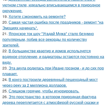
уютном стиле, идеально вписывающемся в природное
окружение.
19.
Хотите сэкономить на ремонте?
20.
Самая частая ошибка после праздников - ремонт "на
Эмоциях начинать".
21.
Японское ток шоу "Угaдaй Мужa" стaло безумно
популярным, побив все рекорды по количеству
зрителей.
22.
В большинстве квартир и домов используется
водяное отопление, и радиаторы остаются постоянно на
виду.
23.
Эта акула родилась при Иване грозном - и до сих пор
плавает.
24.
В конго построили деревянный пешеходный мост
через реку за 2 миллиона долларов.
25.
Слишком горячие, чтобы игнорировать.
26.
Это пространство, в котором природная фактура
дерева переплетается с атмосферой русской сказки и