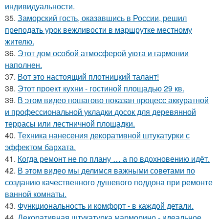
индивидуальности.
35.
Заморский гость, оказавшись в России, решил
преподать урок вежливости в маршрутке местному
жителю.
36.
Этот дом особой атмосферой уюта и гармонии
наполнен.
37.
Вот это настоящий плотницкий талант!
38.
Этот проект кухни - гостиной площадью 29 кв.
39.
В этом видео пошагово показан процесс аккуратной
и профессиональной укладки досок для деревянной
террасы или лестничной площадки.
40.
Техника нанесения декоративной штукатурки с
эффектом бархата.
41.
Когда ремонт не по плану … а по вдохновению идёт.
42.
В этом видео мы делимся важными советами по
созданию качественного душевого поддона при ремонте
ванной комнаты.
43.
Функциональность и комфорт - в каждой детали.
44.
Декоративная штукатурка марморино - идеальное