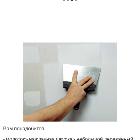
Вам понадобится
- молоток;- наждачная шкурка;- небольшой деревянный