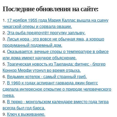
Последние обновления на сайте:
1.
17 ноября 1955 года Мария Каллас вышла на сцену
чикагской оперы и сорвала овации.
2.
Эта рыба предпочтёт прогулку заплыву.
3.
Лисья нора - это вовсе не обычная яма, а хорошо
продуманный подземный дом.
4.
Оказывается, вечные споры о температуре в офисе
или дома имеют научное объяснение.
5.
Трагическая новость из Таиланда: фитнес - блогер
Коннор Мерфи утонул во время отдыха.
6.
Ведьмин котелок - самый странный гриб.
7.
В 1960-х годах аспирант гарварда джин бриггс
сделала интересное открытие о природе человеческого
гнева.
8.
В тюрко - монгольском календаре вместо года тигра
всегда был год барса.
9.
Ключ к выживанию.