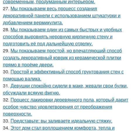
современным, продуманным интерьером.
27.
Мы показываем весь процесс создания
декоративной панели с использованием штукатурки и
добавлением вермикулита.
28.
Мы показываем один из самых быстрых и удобных
способов выровнять неровную кирпичную стену и
подготовить её под дальнейшую отделку.
29.
Мы показываем простой, но впечатляющий способ
создать декоративный коврик из керамической плитки
прямо в проёме двери.
30.
Простой и эффективный способ грунтования стен с
помощью валика.
31.
Девушки спокойно сидели в маке, жевали свои булки,
обсуждали всякую фигню.
32.
Процесс лакировки деревянного пола, который дарит
особое чувство удовлетворения от преображения
поверхности.
33.
Представьте: вы заливаете идеальную стяжку.
34.
Этот дом стал воплощением комфорта, тепла и