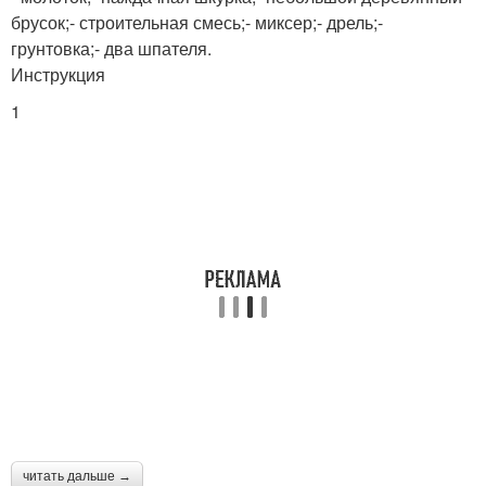
брусок;- строительная смесь;- миксер;- дрель;-
грунтовка;- два шпателя.
Инструкция
1
читать дальше →