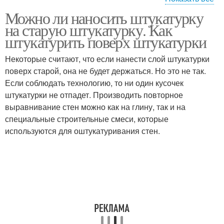
Можно ли наносить штукатурку
Штукатурка в
Гипсовая штукатурка
на старую штукатурку. Как
неотапливаемом доме
штукатурить поверх штукатурки
Некоторые считают, что если нанести слой штукатурки
поверх старой, она не будет держаться. Но это не так.
Штукатурки для стен
Тёплая штукатурка
Если соблюдать технологию, то ни один кусочек
штукатурки не отпадет. Производить повторное
выравнивание стен можно как на глину, так и на
специальные строительные смеси, которые
Штукатурка для
Теплоизоляционная
используются для оштукатуривания стен.
внутренних работ
штукатурка